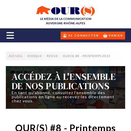
LE MÉDIA DE LA COMMUNICATION
AUVERGNE-RHÔNE-ALPES
SE CONNECTER
PANIER
ACCUEIL
KIOSQUE
REVUE
OUR(S) #8 - PRINTEMPS 2022
ACCÉDEZ À L'ENSEMBLE
DE NOS PUBLICATIONS
En tant qu'abonné, consultez l'ensemble des
publications en ligne ou recevez-les directement
chez vous.
OUR(S) #8 - Printemps