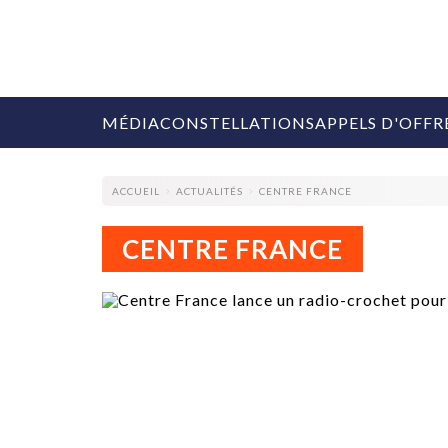
MÉDIA
CONSTELLATIONS
APPELS D'OFFR
ACCUEIL
ACTUALITÉS
CENTRE FRANCE
CENTRE FRANCE
COLLECTIVITÉS
MARQUES
AGENCES
RETAIL
MÉDIAS
MANAGEMENT
ÉVÉNEMENTIELS