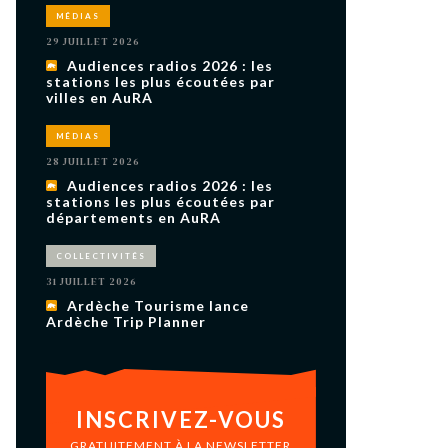
uxième
MÉDIAS
utour de
 cinéma.
29 JUILLET 2026
e
Audiences radios 2026 : les
vient sur
ACHETER LE NUMÉRO
stations les plus écoutées par
villes en AuRA
M’ABONNER À OURSCOM PENDANT
1 AN
MÉDIAS
28 JUILLET 2026
Audiences radios 2026 : les
stations les plus écoutées par
départements en AuRA
COLLECTIVITÉS
31 JUILLET 2026
Ardèche Tourisme lance
Ardèche Trip Planner
INSCRIVEZ-VOUS
GRATUITEMENT À LA NEWSLETTER