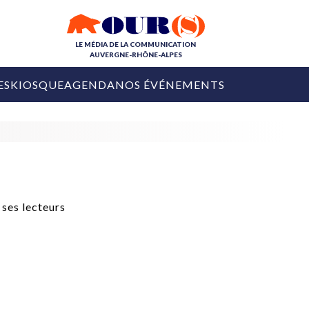
LE MÉDIA DE LA COMMUNICATION
AUVERGNE-RHÔNE-ALPES
ES
KIOSQUE
AGENDA
NOS ÉVÉNEMENTS
OURS DE LA COM
COLLECTIVITÉS
OURS DE L'ÉVÉNEMENTIEL
PUBLIÉ LE
31 JUILLET 2026
De Courchevel à
Nice : Denis Zanon
OURS DU DIGITAL
est décédé
LES RENDEZ-VOUS MÉDIA
COLLECTIVITÉS
PUBLIÉ LE
31 JUILLET 2026
INFLUENCE IA
Ardèche
29 JUILLET 2026
COLLECT
Tourisme lance
[Debrief] Loire Tour
Ardèche Trip
mise sur la déconnexion
Planner
digital
Afin de pallier son déficit de no
COLLECTIVITÉS