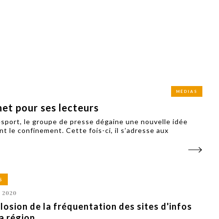
PUBLIÉ LE
30 JUILLET 2026
Loire Tourisme a lancé une de
Amandine Burret
saison autour de son concept a
rejoint Sainte-Foy-
la déconnexion, en digital et au
lès-Lyon
Alexandra Thizy, sa responsabl
marketing et communication, re
la campagne.
MÉDIAS
et pour ses lecteurs
esport, le groupe de presse dégaine une nouvelle idée
 le confinement. Cette fois-ci, il s’adresse aux
S
 2020
losion de la fréquentation des sites d'infos
a région