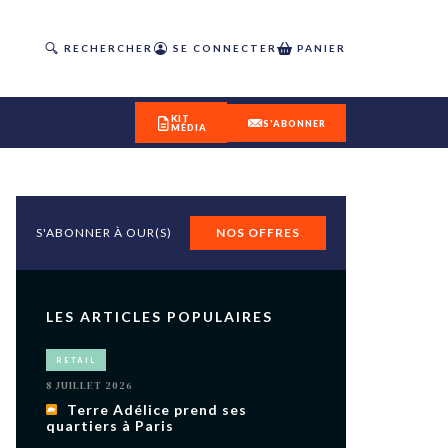
RECHERCHER
SE CONNECTER
PANIER
KIT
S'ABONNER
MÉDIA
S'ABONNER À OUR(S)
NOS OFFRES
DÉCOUVREZ
OUR(S) #25 - ÉTÉ 2026
LES ARTICLES POPULAIRES
IVITÉS
RETAIL
isme
8 JUILLET 2026
 en
Terre Adélice prend ses
quartiers à Paris
toriété,