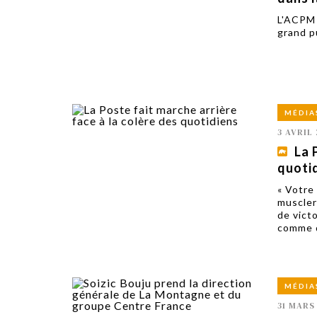
L'ACPM 
grand p
MÉDIA
3 AVRIL 
La 
quoti
« Votre
muscler 
de vict
comme d
MÉDIA
31 MARS