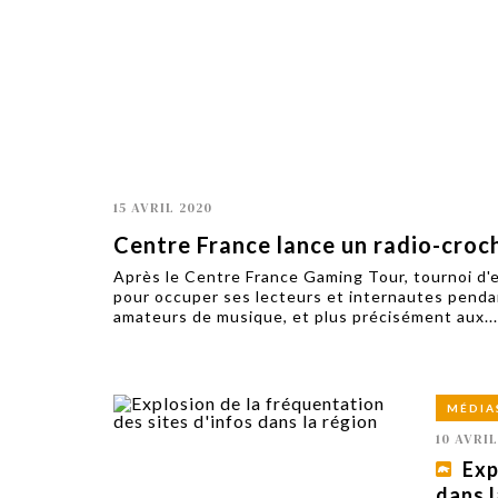
TECH
SERVICES
OPINIONS
LA REVUE
ARTICLE
PARTENAIRE
15 AVRIL 2020
Centre France lance un radio-croch
Après le Centre France Gaming Tour, tournoi d'
pour occuper ses lecteurs et internautes pendant
amateurs de musique, et plus précisément aux...
MÉDIA
10 AVRIL
Exp
dans l