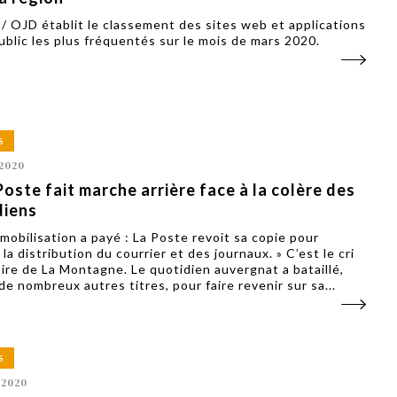
/ OJD établit le classement des sites web et applications
ublic les plus fréquentés sur le mois de mars 2020.
S
2020
Poste fait marche arrière face à la colère des
diens
 mobilisation a payé : La Poste revoit sa copie pour
la distribution du courrier et des journaux. » C’est le cri
oire de La Montagne. Le quotidien auvergnat a bataillé,
e nombreux autres titres, pour faire revenir sur sa...
S
 2020