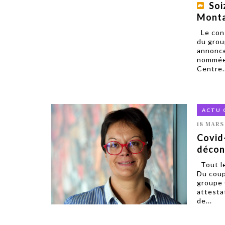
Soi
Monta
Le cons
du grou
annoncé
nommée 
Centre..
ACTU 
18 MARS
Covid-
décon
Tout le
Du coup
groupe 
attesta
de...