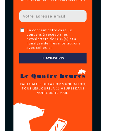
En cochant cette case, je
consens à recevoir les
newsletters de OUR(S) et à
l'analyse de mes interactions
avec celles-ci.
JE M'INSCRIS
Le Quatre heures
L’ACTUALITÉ DE LA COMMUNICATION,
TOUS LES JOURS,
À 16 HEURES DANS
VOTRE BOÎTE MAIL.