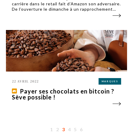
carrière dans le retail fait d’Amazon son adversaire.
De l’ouverture le dimanche à un rapprochement
avec Facebook, retour sur les faits d’armes d’un
enfant du pays qui séduit, de Saint-Étienne au
CAC 40.
22 AVRIL 2022
MARQUES
Payer ses chocolats en bitcoin ?
Sève possible !
1
2
3
4
5
6