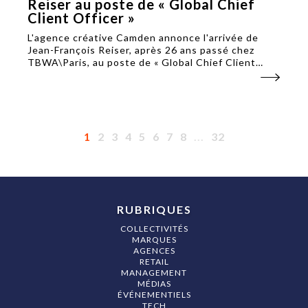
Reiser au poste de « Global Chief
Client Officer »
L'agence créative Camden annonce l'arrivée de
Jean-François Reiser, après 26 ans passé chez
TBWA\Paris, au poste de « Global Chief Client
Officer ». Il sera chargé de structurer l'offre
commerciale du groupe.
1
2
3
4
5
6
7
8
...
32
RUBRIQUES
COLLECTIVITÉS
MARQUES
AGENCES
RETAIL
MANAGEMENT
MÉDIAS
ÉVÉNEMENTIELS
TECH