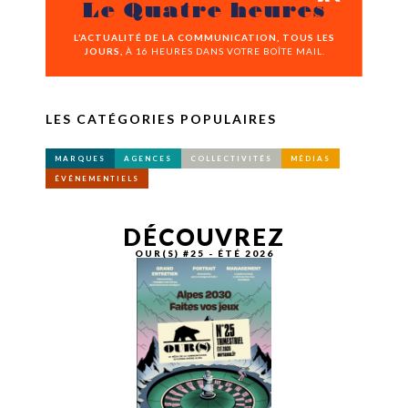
Le Quatre heures
L’ACTUALITÉ DE LA COMMUNICATION, TOUS LES
JOURS,
À 16 HEURES DANS VOTRE BOÎTE MAIL.
LES CATÉGORIES POPULAIRES
MARQUES
AGENCES
COLLECTIVITÉS
MÉDIAS
ÉVÉNEMENTIELS
DÉCOUVREZ
OUR(S) #25 - ÉTÉ 2026