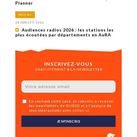
Planner
MÉDIAS
28 JUILLET 2026
Audiences radios 2026 : les stations les
plus écoutées par départements en AuRA
INSCRIVEZ-VOUS
GRATUITEMENT À LA NEWSLETTER
En cochant cette case, je consens à recevoir
les newsletters de OUR(S) et à l'analyse de
mes interactions avec celles-ci.
JE M'INSCRIS