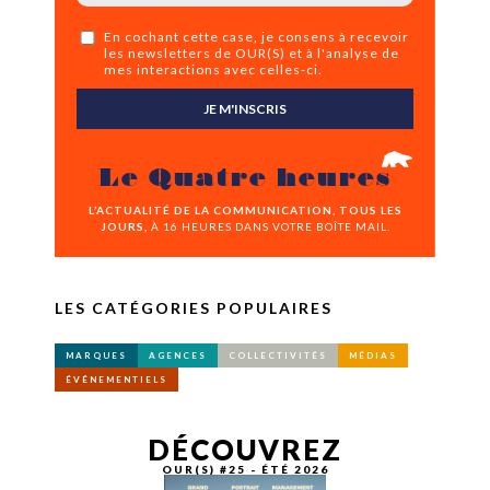
En cochant cette case, je consens à recevoir
les newsletters de OUR(S) et à l'analyse de
mes interactions avec celles-ci.
JE M'INSCRIS
Le Quatre heures
L’ACTUALITÉ DE LA COMMUNICATION, TOUS LES
JOURS,
À 16 HEURES DANS VOTRE BOÎTE MAIL.
LES CATÉGORIES POPULAIRES
MARQUES
AGENCES
COLLECTIVITÉS
MÉDIAS
ÉVÉNEMENTIELS
DÉCOUVREZ
OUR(S) #25 - ÉTÉ 2026