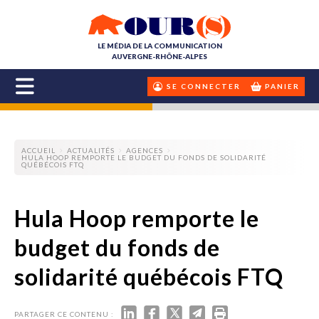
LE MÉDIA DE LA COMMUNICATION
AUVERGNE-RHÔNE-ALPES
SE CONNECTER
PANIER
ACCUEIL
ACTUALITÉS
AGENCES
HULA HOOP REMPORTE LE BUDGET DU FONDS DE SOLIDARITÉ
QUÉBÉCOIS FTQ
Hula Hoop remporte le
budget du fonds de
solidarité québécois FTQ
PARTAGER CE CONTENU :