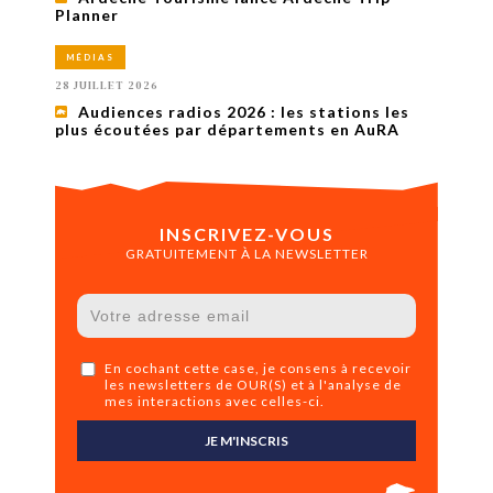
Planner
MÉDIAS
28 JUILLET 2026
Audiences radios 2026 : les stations les
plus écoutées par départements en AuRA
INSCRIVEZ-VOUS
GRATUITEMENT À LA NEWSLETTER
En cochant cette case, je consens à recevoir
les newsletters de OUR(S) et à l'analyse de
mes interactions avec celles-ci.
JE M'INSCRIS