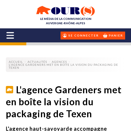
LE MÉDIA DE LA COMMUNICATION
AUVERGNE-RHÔNE-ALPES
SE CONNECTER
PANIER
ACCUEIL
ACTUALITÉS
AGENCES
L'AGENCE GARDENERS MET EN BOÎTE LA VISION DU PACKAGING DE
TEXEN
L'agence Gardeners met
en boîte la vision du
packaging de Texen
L'agence haut-savoyarde accompagne