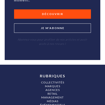
moment.
DÉCOUVRIR
JE M'ABONNE
Abonnez-vous pour profiter de nos articles et avoir
accès à nos revues !
RUBRIQUES
COLLECTIVITÉS
MARQUES
AGENCES
RETAIL
MANAGEMENT
MÉDIAS
ÉVÉNEMENTIELS