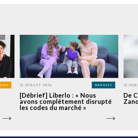
31 JUILLET 2026
31 JUI
DIAS
MARQUES
[Débrief] Liberlo : « Nous
De C
avons complètement disrupté
Zano
les codes du marché »