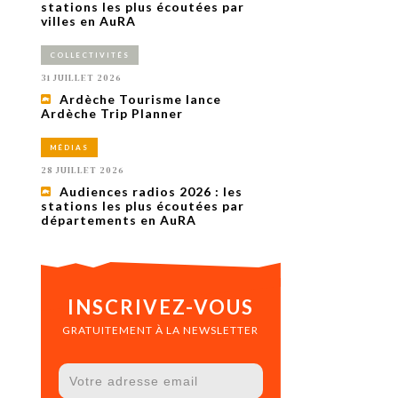
uxième
stations les plus écoutées par
utour de
villes en AuRA
 cinéma.
e
COLLECTIVITÉS
vient sur
ACHETER LE NUMÉRO
31 JUILLET 2026
M’ABONNER À OURSCOM PENDANT
Ardèche Tourisme lance
1 AN
Ardèche Trip Planner
MÉDIAS
28 JUILLET 2026
Audiences radios 2026 : les
stations les plus écoutées par
départements en AuRA
INSCRIVEZ-VOUS
GRATUITEMENT À LA NEWSLETTER