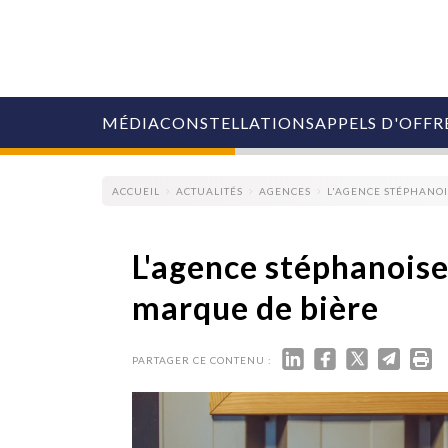
MÉDIA
CONSTELLATIONS
APPELS D'OFFR
ACCUEIL
ACTUALITÉS
AGENCES
L'AGENCE STÉPHANOI
L'agence stéphanois
marque de bière
COLLECTIVITÉS
MARQUES
AGENCES
PARTAGER CE CONTENU :
RETAIL
MÉDIAS
MANAGEMENT
ÉVÉNEMENTIELS