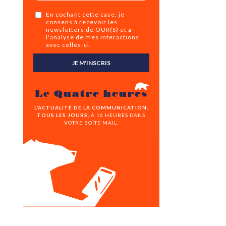
En cochant cette case, je
consens à recevoir les
newsletters de OUR(S) et à
l'analyse de mes interactions
avec celles-ci.
JE M'INSCRIS
Le Quatre heures
L’ACTUALITÉ DE LA COMMUNICATION,
TOUS LES JOURS,
À 16 HEURES DANS
VOTRE BOÎTE MAIL.