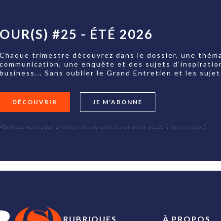
OUR(S) #25 - ÉTÉ 2026
Chaque trimestre découvrez dans le dossier, une théma
communication, une enquête et des sujets d'inspiratio
business... Sans oublier le Grand Entretien et les su
DÉCOUVRIR
JE M'ABONNE
Abonnez-vous pour profiter de nos articles et avoir accès à nos revues !
RUBRIQUES
À PROPOS