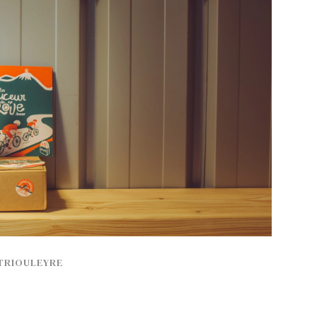
PUBLIÉ LE
30 JUILLET 2026
Loire Tourisme a lancé une de
Amandine Burret
saison autour de son concept a
rejoint Sainte-Foy-
la déconnexion, en digital et au
lès-Lyon
Alexandra Thizy, sa responsabl
marketing et communication, re
la campagne.
TRIOULEYRE