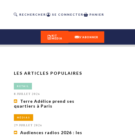
RECHERCHER
SE CONNECTER
PANIER
KIT
S'ABONNER
MÉDIA
LES ARTICLES POPULAIRES
DÉCOUVREZ
RETAIL
OUR(S) #25 - ÉTÉ 2026
8 JUILLET 2026
Terre Adélice prend ses
quartiers à Paris
IVITÉS
isme
MÉDIAS
 en
29 JUILLET 2026
toriété,
Audiences radios 2026 : les