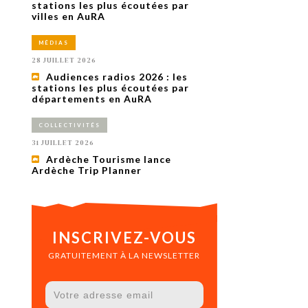
uxième
stations les plus écoutées par
utour de
villes en AuRA
 cinéma.
e
MÉDIAS
vient sur
ACHETER LE NUMÉRO
28 JUILLET 2026
M’ABONNER À OURSCOM PENDANT
Audiences radios 2026 : les
1 AN
stations les plus écoutées par
départements en AuRA
COLLECTIVITÉS
31 JUILLET 2026
Ardèche Tourisme lance
Ardèche Trip Planner
INSCRIVEZ-VOUS
GRATUITEMENT À LA NEWSLETTER