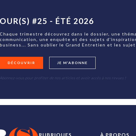
OUR(S) #25 - ÉTÉ 2026
Chaque trimestre découvrez dans le dossier, une théma
communication, une enquête et des sujets d'inspiratio
business... Sans oublier le Grand Entretien et les su
DÉCOUVRIR
JE M'ABONNE
Abonnez-vous pour profiter de nos articles et avoir accès à nos revues !
RUBRIQUES
À PROPOS