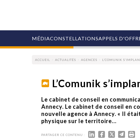
MÉDIA
CONSTELLATIONS
APPELS D'OFFR
ACCUEIL
ACTUALITÉS
AGENCES
L’COMUNIK S’IMPLA
L’Comunik s’impla
COLLECTIVITÉS
Le cabinet de conseil en communic
MARQUES
Annecy. Le cabinet de conseil en c
AGENCES
nouvelle agence à Annecy. « Il éta
RETAIL
physique sur le territoire...
MÉDIAS
MANAGEMENT
ÉVÉNEMENTIELS
PARTAGER CE CONTENU :