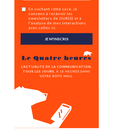
En cochant cette case, je
consens à recevoir les
newsletters de OUR(S) et à
l'analyse de mes interactions
avec celles-ci.
JE M'INSCRIS
Le Quatre heures
L’ACTUALITÉ DE LA COMMUNICATION,
TOUS LES JOURS,
À 16 HEURES DANS
VOTRE BOÎTE MAIL.