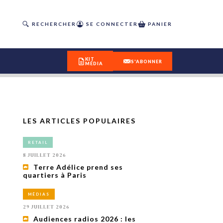
RECHERCHER
SE CONNECTER
PANIER
KIT
S'ABONNER
MÉDIA
LES ARTICLES POPULAIRES
DÉCOUVREZ
RETAIL
OUR(S) #25 - ÉTÉ 2026
8 JUILLET 2026
Terre Adélice prend ses
quartiers à Paris
IVITÉS
isme
MÉDIAS
 en
29 JUILLET 2026
toriété,
Audiences radios 2026 : les