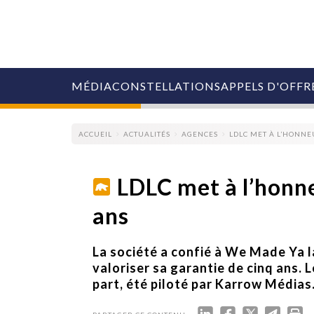
MÉDIA
CONSTELLATIONS
APPELS D'OFFR
ACCUEIL
ACTUALITÉS
AGENCES
LDLC MET À L’HONNE
LDLC met à l’honne
ans
COLLECTIVITÉS
MARQUES
AGENCES
La société a confié à We Made Ya 
RETAIL
valoriser sa garantie de cinq ans. 
MÉDIAS
part, été piloté par Karrow Médias
MANAGEMENT
ÉVÉNEMENTIELS