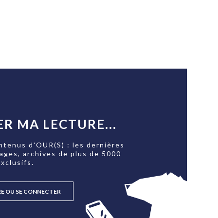
PUBLIÉ LE
30 JUILLET 2026
Loire Tourisme a lancé une de
Amandine Burret
saison autour de son concept a
rejoint Sainte-Foy-
la déconnexion, en digital et au
lès-Lyon
Alexandra Thizy, sa responsabl
marketing et communication, re
la campagne.
R MA LECTURE...
ntenus d'OUR(S) : les dernières
tages, archives de plus de 5000
xclusifs.
RE OU SE CONNECTER