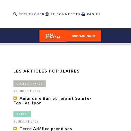
RECHERCHER
SE CONNECTER
PANIER
KIT
S'ABONNER
MÉDIA
LES ARTICLES POPULAIRES
DÉCOUVREZ
COLLECTIVITÉS
OUR(S) #25 - ÉTÉ 2026
30 JUILLET 2026
Amandine Burret rejoint Sainte-
Foy-lès-Lyon
IVITÉS
isme
RETAIL
 en
8 JUILLET 2026
toriété,
Terre Adélice prend ses