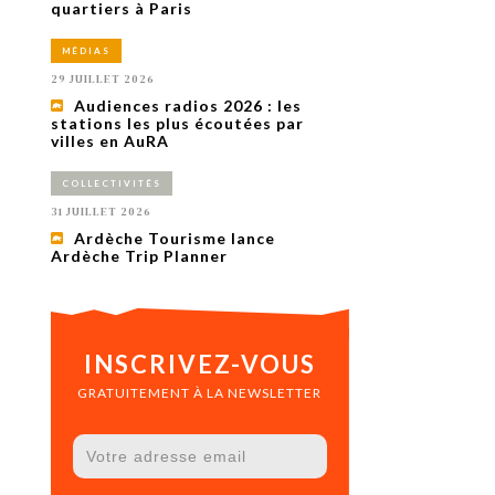
uxième
quartiers à Paris
utour de
 cinéma.
MÉDIAS
e
vient sur
29 JUILLET 2026
ACHETER LE NUMÉRO
Audiences radios 2026 : les
M’ABONNER À OURSCOM PENDANT
stations les plus écoutées par
1 AN
villes en AuRA
COLLECTIVITÉS
31 JUILLET 2026
Ardèche Tourisme lance
Ardèche Trip Planner
INSCRIVEZ-VOUS
GRATUITEMENT À LA NEWSLETTER