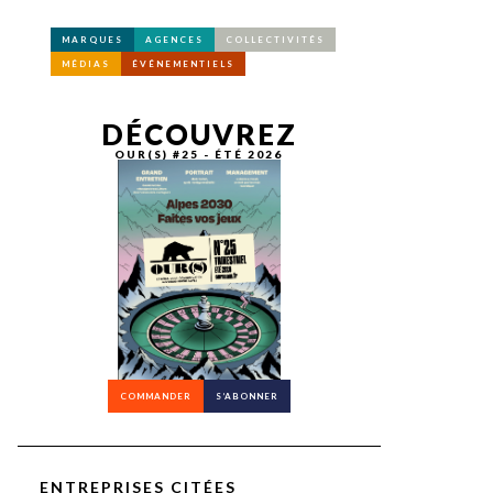
MARQUES
AGENCES
COLLECTIVITÉS
MÉDIAS
ÉVÉNEMENTIELS
DÉCOUVREZ
OUR(S) #25 - ÉTÉ 2026
COMMANDER
S’ABONNER
ENTREPRISES CITÉES