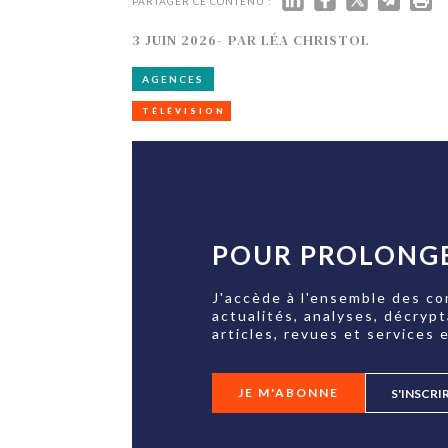
TECH
PARTAGER CE CONTENU :
SERVICES
3 JUIN 2026
-
PAR
LÉA CHRISTOL
OPINIONS
LA REVUE
ARTICLE
AGENCES
PARTENAIRE
TÉLÉVISION
POUR PROLONGE
J'accède à l'ensemble des co
actualités, analyses, décryp
articles, revues et services e
JE M'ABONNE
S'INSCRI