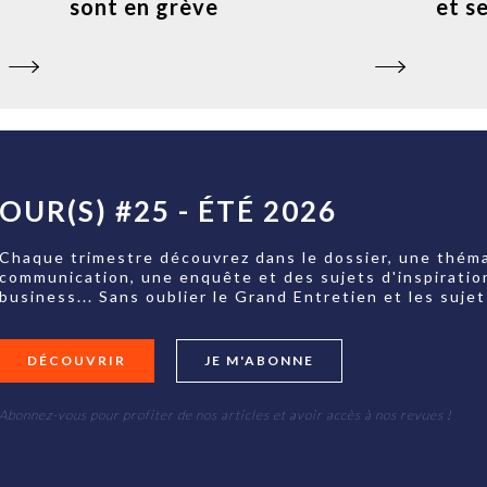
sont en grève
et s
OUR(S) #25 - ÉTÉ 2026
Chaque trimestre découvrez dans le dossier, une théma
communication, une enquête et des sujets d'inspiratio
business... Sans oublier le Grand Entretien et les su
DÉCOUVRIR
JE M'ABONNE
Abonnez-vous pour profiter de nos articles et avoir accès à nos revues !