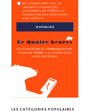
En cochant cette case, je
consens à recevoir les
newsletters de OUR(S) et à
l'analyse de mes interactions
avec celles-ci.
JE M'INSCRIS
Le Quatre heures
L’ACTUALITÉ DE LA COMMUNICATION,
TOUS LES JOURS,
À 16 HEURES DANS
VOTRE BOÎTE MAIL.
LES CATÉGORIES POPULAIRES