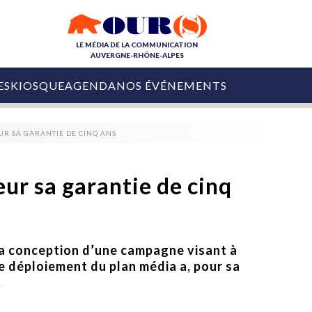
LE MÉDIA DE LA COMMUNICATION
AUVERGNE-RHÔNE-ALPES
ES
KIOSQUE
AGENDA
NOS ÉVÉNEMENTS
OURS DE LA COM
UR SA GARANTIE DE CINQ ANS
COLLECTIVITÉS
OURS DE L'ÉVÉNEMENTIEL
PUBLIÉ LE
31 JUILLET 2026
De Courchevel à
ur sa garantie de cinq
Nice : Denis Zanon
OURS DU DIGITAL
est décédé
LES RENDEZ-VOUS MÉDIA
COLLECTIVITÉS
PUBLIÉ LE
31 JUILLET 2026
INFLUENCE IA
Ardèche
la conception d’une campagne visant à
29 JUILLET 2026
COLLECT
Tourisme lance
Le déploiement du plan média a, pour sa
[Debrief] Loire Tour
Ardèche Trip
mise sur la déconnexion
.
Planner
digital
Afin de pallier son déficit de no
COLLECTIVITÉS