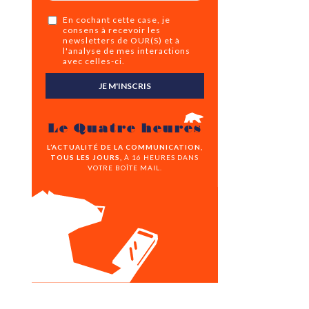
En cochant cette case, je
consens à recevoir les
newsletters de OUR(S) et à
l'analyse de mes interactions
avec celles-ci.
JE M'INSCRIS
Le Quatre heures
L’ACTUALITÉ DE LA COMMUNICATION,
TOUS LES JOURS,
À 16 HEURES DANS
VOTRE BOÎTE MAIL.