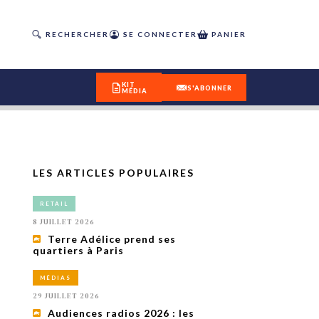
RECHERCHER
SE CONNECTER
PANIER
KIT
S'ABONNER
MÉDIA
LES ARTICLES POPULAIRES
DÉCOUVREZ
RETAIL
OUR(S) #25 - ÉTÉ 2026
8 JUILLET 2026
Terre Adélice prend ses
quartiers à Paris
IVITÉS
isme
MÉDIAS
 en
29 JUILLET 2026
toriété,
Audiences radios 2026 : les