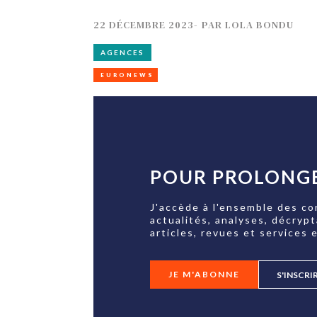
22 DÉCEMBRE 2023
-
PAR
LOLA BONDU
AGENCES
EURONEWS
POUR PROLONGE
J'accède à l'ensemble des co
actualités, analyses, décryp
articles, revues et services e
JE M'ABONNE
S'INSCRI