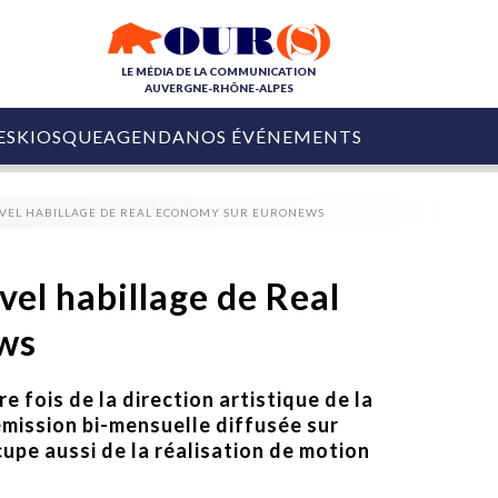
LE MÉDIA DE LA COMMUNICATION
AUVERGNE-RHÔNE-ALPES
ES
KIOSQUE
AGENDA
NOS ÉVÉNEMENTS
OURS DE LA COM
UVEL HABILLAGE DE REAL ECONOMY SUR EURONEWS
COLLECTIVITÉS
OURS DE L'ÉVÉNEMENTIEL
PUBLIÉ LE
31 JUILLET 2026
De Courchevel à
vel habillage de Real
Nice : Denis Zanon
OURS DU DIGITAL
est décédé
ws
LES RENDEZ-VOUS MÉDIA
COLLECTIVITÉS
PUBLIÉ LE
31 JUILLET 2026
INFLUENCE IA
Ardèche
e fois de la direction artistique de la
29 JUILLET 2026
COLLECT
Tourisme lance
mission bi-mensuelle diffusée sur
[Debrief] Loire Tour
Ardèche Trip
mise sur la déconnexion
upe aussi de la réalisation de motion
Planner
digital
Afin de pallier son déficit de no
COLLECTIVITÉS