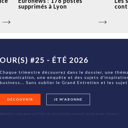
nce
Euronews : 178 postes
Les 
supprimés à Lyon
cont
OUR(S) #25 - ÉTÉ 2026
Chaque trimestre découvrez dans le dossier, une théma
communication, une enquête et des sujets d'inspiratio
business... Sans oublier le Grand Entretien et les su
DÉCOUVRIR
JE M'ABONNE
Abonnez-vous pour profiter de nos articles et avoir accès à nos revues !