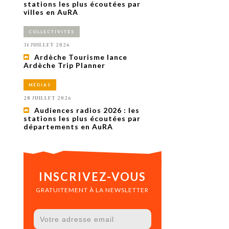
uxième
stations les plus écoutées par
utour de
villes en AuRA
 cinéma.
e
COLLECTIVITÉS
vient sur
ACHETER LE NUMÉRO
31 JUILLET 2026
M’ABONNER À OURSCOM PENDANT
Ardèche Tourisme lance
1 AN
Ardèche Trip Planner
MÉDIAS
28 JUILLET 2026
Audiences radios 2026 : les
stations les plus écoutées par
départements en AuRA
INSCRIVEZ-VOUS
GRATUITEMENT À LA NEWSLETTER