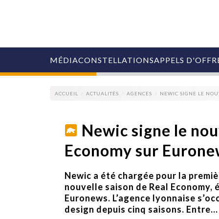
MÉDIA
CONSTELLATIONS
APPELS D'OFFR
ACCUEIL
ACTUALITÉS
AGENCES
NEWIC SIGNE LE NO
Newic signe le nou
Economy sur Eurone
COLLECTIVITÉS
MARQUES
AGENCES
Newic a été chargée pour la premièr
RETAIL
nouvelle saison de Real Economy, é
MÉDIAS
Euronews. L’agence lyonnaise s’occ
MANAGEMENT
design depuis cinq saisons. Entre...
ÉVÉNEMENTIELS