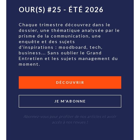
OUR(S) #25 - ÉTÉ 2026
Chaque trimestre découvrez dans le
dossier, une thématique analysée par le
prisme de la communication, une
enquête et des sujets
d'inspirations : moodboard, tech,
business... Sans oublier le Grand
Entretien et les sujets management du
moment.
DÉCOUVRIR
JE M'ABONNE
Abonnez-vous pour profiter de nos articles et avoir
accès à nos revues !