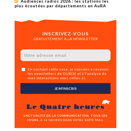
Audiences radios 2026 : les stations les
plus écoutées par départements en AuRA
INSCRIVEZ-VOUS
GRATUITEMENT À LA NEWSLETTER
En cochant cette case, je consens à recevoir
les newsletters de OUR(S) et à l'analyse de
mes interactions avec celles-ci.
JE M'INSCRIS
Le Quatre heures
L’ACTUALITÉ DE LA COMMUNICATION, TOUS LES
JOURS,
À 16 HEURES DANS VOTRE BOÎTE MAIL.