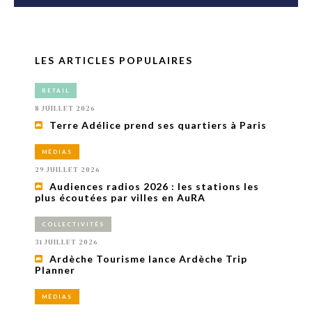
LES ARTICLES POPULAIRES
RETAIL
8 JUILLET 2026
Terre Adélice prend ses quartiers à Paris
MÉDIAS
29 JUILLET 2026
Audiences radios 2026 : les stations les
plus écoutées par villes en AuRA
COLLECTIVITÉS
31 JUILLET 2026
Ardèche Tourisme lance Ardèche Trip
Planner
MÉDIAS