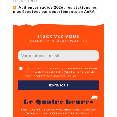
28 JUILLET 2026
Audiences radios 2026 : les stations les
plus écoutées par départements en AuRA
INSCRIVEZ-VOUS
GRATUITEMENT À LA NEWSLETTER
En cochant cette case, je consens à recevoir
les newsletters de OUR(S) et à l'analyse de
mes interactions avec celles-ci.
JE M'INSCRIS
Le Quatre heures
L’ACTUALITÉ DE LA COMMUNICATION, TOUS LES
JOURS,
À 16 HEURES DANS VOTRE BOÎTE MAIL.