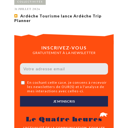
COLLECTIVITÉS
31 JUILLET 2026
Ardèche Tourisme lance Ardèche Trip
Planner
INSCRIVEZ-VOUS
GRATUITEMENT À LA NEWSLETTER
En cochant cette case, je consens à recevoir
les newsletters de OUR(S) et à l'analyse de
mes interactions avec celles-ci.
JE M'INSCRIS
Le Quatre heures
L’ACTUALITÉ DE LA COMMUNICATION, TOUS LES