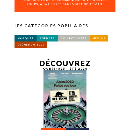
JOURS,
À 16 HEURES DANS VOTRE BOÎTE MAIL.
LES CATÉGORIES POPULAIRES
MARQUES
AGENCES
COLLECTIVITÉS
MÉDIAS
ÉVÉNEMENTIELS
DÉCOUVREZ
OUR(S) #25 - ÉTÉ 2026