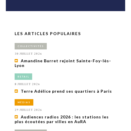
LES ARTICLES POPULAIRES
COLLECTIVITÉS
30 JUILLET 2026
Amandine Burret rejoint Sainte-Foy-lès-
Lyon
RETAIL
8 JUILLET 2026
Terre Adélice prend ses quartiers à Paris
MÉDIAS
29 JUILLET 2026
Audiences radios 2026 : les stations les
plus écoutées par villes en AuRA