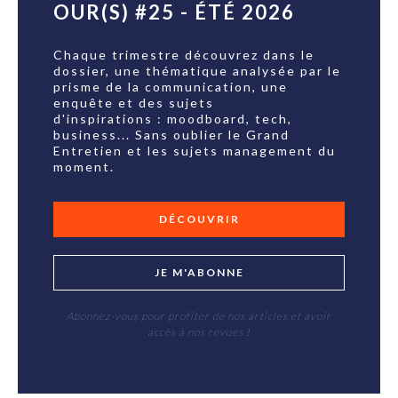
OUR(S) #25 - ÉTÉ 2026
Chaque trimestre découvrez dans le
dossier, une thématique analysée par le
prisme de la communication, une
enquête et des sujets
d'inspirations : moodboard, tech,
business... Sans oublier le Grand
Entretien et les sujets management du
moment.
DÉCOUVRIR
JE M'ABONNE
Abonnez-vous pour profiter de nos articles et avoir
accès à nos revues !