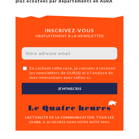
plus écoutées par départements en AuRA
INSCRIVEZ-VOUS
GRATUITEMENT À LA NEWSLETTER
En cochant cette case, je consens à recevoir
les newsletters de OUR(S) et à l'analyse de
mes interactions avec celles-ci.
JE M'INSCRIS
Le Quatre heures
L’ACTUALITÉ DE LA COMMUNICATION, TOUS LES
JOURS,
À 16 HEURES DANS VOTRE BOÎTE MAIL.