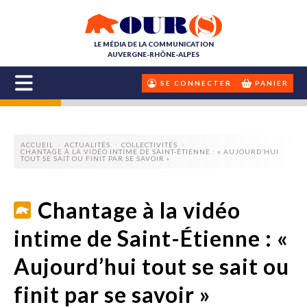
LE MÉDIA DE LA COMMUNICATION
AUVERGNE-RHÔNE-ALPES
SE CONNECTER
PANIER
ACCUEIL
ACTUALITÉS
COLLECTIVITÉS
CHANTAGE À LA VIDÉO INTIME DE SAINT-ÉTIENNE : « AUJOURD’HUI
TOUT SE SAIT OU FINIT PAR SE SAVOIR »
Chantage à la vidéo
intime de Saint-Étienne : «
Aujourd’hui tout se sait ou
finit par se savoir »