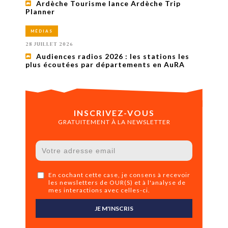
Ardèche Tourisme lance Ardèche Trip
Planner
MÉDIAS
28 JUILLET 2026
Audiences radios 2026 : les stations les
plus écoutées par départements en AuRA
INSCRIVEZ-VOUS
GRATUITEMENT À LA NEWSLETTER
En cochant cette case, je consens à recevoir
les newsletters de OUR(S) et à l'analyse de
mes interactions avec celles-ci.
JE M'INSCRIS