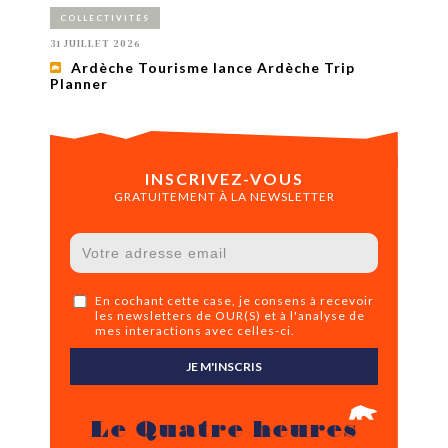
COLLECTIVITÉS
31 JUILLET 2026
Ardèche Tourisme lance Ardèche Trip
Planner
INSCRIVEZ-VOUS
GRATUITEMENT À LA NEWSLETTER
En cochant cette case, je consens à recevoir
les newsletters de OUR(S) et à l'analyse de
mes interactions avec celles-ci.
JE M'INSCRIS
Le Quatre heures