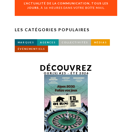
L’ACTUALITÉ DE LA COMMUNICATION, TOUS LES
JOURS,
À 16 HEURES DANS VOTRE BOÎTE MAIL.
LES CATÉGORIES POPULAIRES
MARQUES
AGENCES
COLLECTIVITÉS
MÉDIAS
ÉVÉNEMENTIELS
DÉCOUVREZ
OUR(S) #25 - ÉTÉ 2026