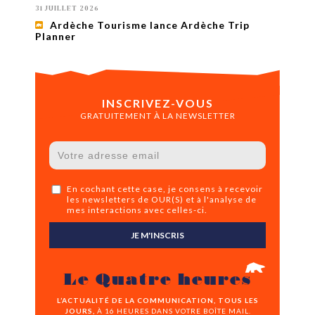
31 JUILLET 2026
Ardèche Tourisme lance Ardèche Trip
Planner
INSCRIVEZ-VOUS
GRATUITEMENT À LA NEWSLETTER
En cochant cette case, je consens à recevoir
les newsletters de OUR(S) et à l'analyse de
mes interactions avec celles-ci.
JE M'INSCRIS
Le Quatre heures
L’ACTUALITÉ DE LA COMMUNICATION, TOUS LES
JOURS,
À 16 HEURES DANS VOTRE BOÎTE MAIL.