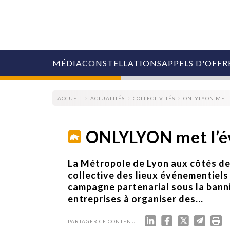
MÉDIA
CONSTELLATIONS
APPELS D'OFFR
ACCUEIL
ACTUALITÉS
COLLECTIVITÉS
ONLYLYON MET 
ONLYLYON met l’év
COLLECTIVITÉS
La Métropole de Lyon aux côtés des
MARQUES
collective des lieux événementiels
AGENCES
campagne partenarial sous la bann
RETAIL
entreprises à organiser des...
MÉDIAS
MANAGEMENT
ÉVÉNEMENTIELS
PARTAGER CE CONTENU :