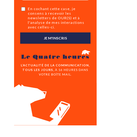
En cochant cette case, je
consens à recevoir les
newsletters de OUR(S) et à
l'analyse de mes interactions
avec celles-ci.
JE M'INSCRIS
Le Quatre heures
L’ACTUALITÉ DE LA COMMUNICATION,
TOUS LES JOURS,
À 16 HEURES DANS
VOTRE BOÎTE MAIL.