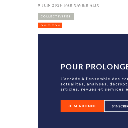
9 JUIN 2021
-
PAR
XAVIER ALIX
COLLECTIVITÉS
ONLYLYON
POUR PROLONGE
J'accède à l'ensemble des co
actualités, analyses, décryp
articles, revues et services e
JE M'ABONNE
S'INSCRI