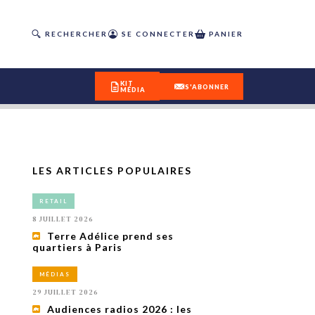
RECHERCHER
SE CONNECTER
PANIER
KIT
S'ABONNER
MÉDIA
LES ARTICLES POPULAIRES
DÉCOUVREZ
RETAIL
OUR(S) #25 - ÉTÉ 2026
8 JUILLET 2026
Terre Adélice prend ses
quartiers à Paris
IVITÉS
isme
MÉDIAS
 en
29 JUILLET 2026
toriété,
Audiences radios 2026 : les