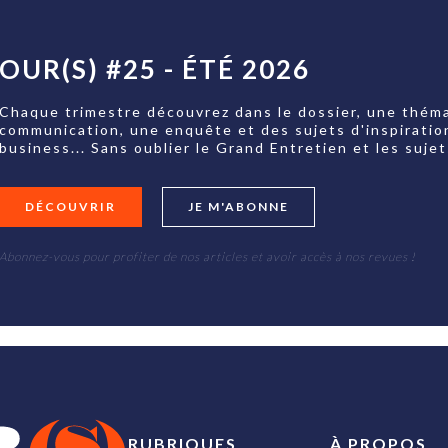
OUR(S) #25 - ÉTÉ 2026
Chaque trimestre découvrez dans le dossier, une théma
communication, une enquête et des sujets d'inspiratio
business... Sans oublier le Grand Entretien et les su
DÉCOUVRIR
JE M'ABONNE
Abonnez-vous pour profiter de nos articles et avoir accès à nos revues !
RUBRIQUES
À PROPOS