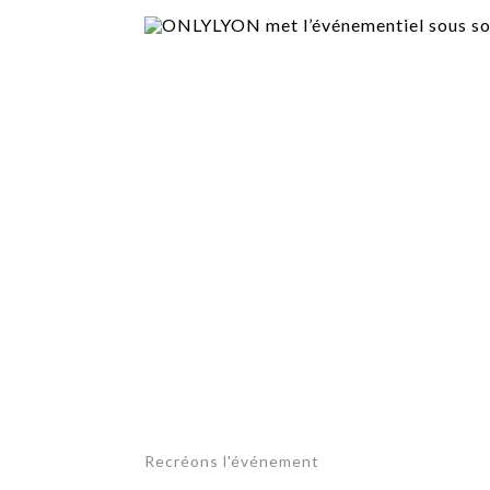
TECH
SERVICES
OPINIONS
LA REVUE
ARTICLE
PARTENAIRE
Recréons l'événement