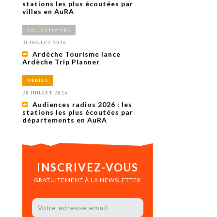
uxième
stations les plus écoutées par
utour de
villes en AuRA
 cinéma.
e
COLLECTIVITÉS
vient sur
ACHETER LE NUMÉRO
31 JUILLET 2026
M’ABONNER À OURSCOM PENDANT
Ardèche Tourisme lance
1 AN
Ardèche Trip Planner
MÉDIAS
28 JUILLET 2026
Audiences radios 2026 : les
stations les plus écoutées par
départements en AuRA
INSCRIVEZ-VOUS
GRATUITEMENT À LA NEWSLETTER