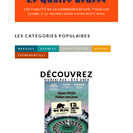
Le Quatre heures
L’ACTUALITÉ DE LA COMMUNICATION, TOUS LES
JOURS,
À 16 HEURES DANS VOTRE BOÎTE MAIL.
LES CATÉGORIES POPULAIRES
MARQUES
AGENCES
COLLECTIVITÉS
MÉDIAS
ÉVÉNEMENTIELS
DÉCOUVREZ
OUR(S) #25 - ÉTÉ 2026