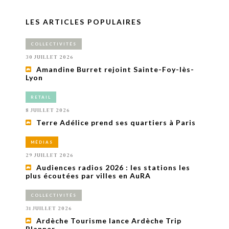
LES ARTICLES POPULAIRES
COLLECTIVITÉS
30 JUILLET 2026
Amandine Burret rejoint Sainte-Foy-lès-
Lyon
RETAIL
8 JUILLET 2026
Terre Adélice prend ses quartiers à Paris
MÉDIAS
29 JUILLET 2026
Audiences radios 2026 : les stations les
plus écoutées par villes en AuRA
COLLECTIVITÉS
31 JUILLET 2026
Ardèche Tourisme lance Ardèche Trip
Planner