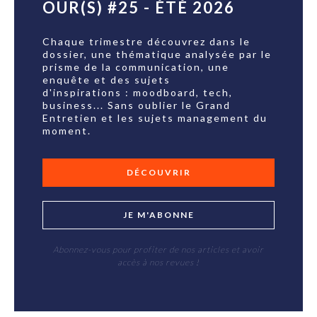
OUR(S) #25 - ÉTÉ 2026
Chaque trimestre découvrez dans le
dossier, une thématique analysée par le
prisme de la communication, une
enquête et des sujets
d'inspirations : moodboard, tech,
business... Sans oublier le Grand
Entretien et les sujets management du
moment.
DÉCOUVRIR
JE M'ABONNE
Abonnez-vous pour profiter de nos articles et avoir
accès à nos revues !