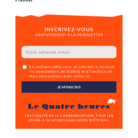
INSCRIVEZ-VOUS
GRATUITEMENT À LA NEWSLETTER
En cochant cette case, je consens à recevoir
les newsletters de OUR(S) et à l'analyse de
mes interactions avec celles-ci.
JE M'INSCRIS
Le Quatre heures
L’ACTUALITÉ DE LA COMMUNICATION, TOUS LES
JOURS,
À 16 HEURES DANS VOTRE BOÎTE MAIL.