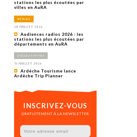
uxième
stations les plus écoutées par
utour de
villes en AuRA
 cinéma.
e
MÉDIAS
vient sur
ACHETER LE NUMÉRO
28 JUILLET 2026
M’ABONNER À OURSCOM PENDANT
Audiences radios 2026 : les
1 AN
stations les plus écoutées par
départements en AuRA
COLLECTIVITÉS
31 JUILLET 2026
Ardèche Tourisme lance
Ardèche Trip Planner
INSCRIVEZ-VOUS
GRATUITEMENT À LA NEWSLETTER