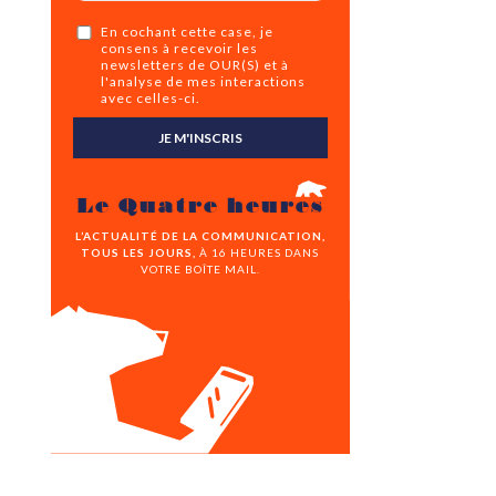
En cochant cette case, je
consens à recevoir les
newsletters de OUR(S) et à
l'analyse de mes interactions
avec celles-ci.
JE M'INSCRIS
Le Quatre heures
L’ACTUALITÉ DE LA COMMUNICATION,
TOUS LES JOURS,
À 16 HEURES DANS
VOTRE BOÎTE MAIL.