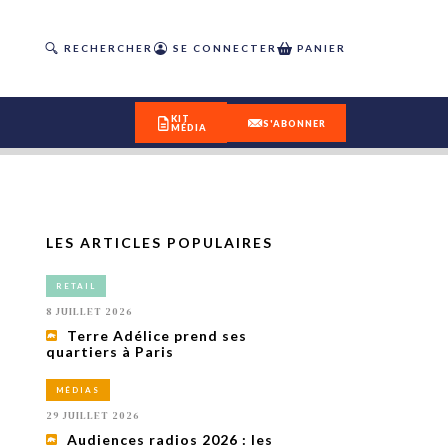
RECHERCHER
SE CONNECTER
PANIER
KIT
S'ABONNER
MÉDIA
LES ARTICLES POPULAIRES
DÉCOUVREZ
RETAIL
OUR(S) #25 - ÉTÉ 2026
8 JUILLET 2026
Terre Adélice prend ses
quartiers à Paris
IVITÉS
isme
MÉDIAS
 en
29 JUILLET 2026
toriété,
Audiences radios 2026 : les