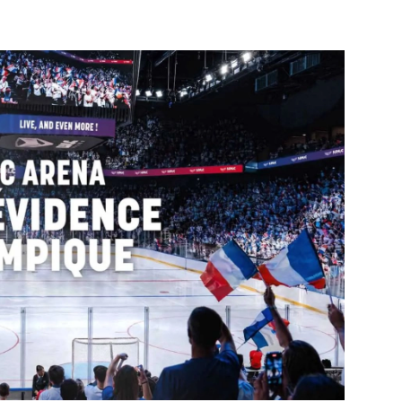
PUBLIÉ LE
30 JUILLET 2026
Loire Tourisme a lancé une de
Amandine Burret
saison autour de son concept a
rejoint Sainte-Foy-
la déconnexion, en digital et au
lès-Lyon
Alexandra Thizy, sa responsabl
marketing et communication, re
la campagne.