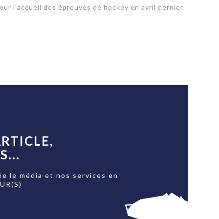
ur l'accueil des épreuves de hockey en avril dernier
RTICLE,
...
ée le média et nos services en
OUR(S)