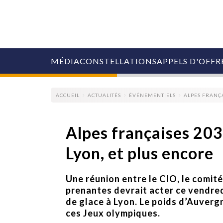
MÉDIA
CONSTELLATIONS
APPELS D'OFFR
ACCUEIL
ACTUALITÉS
ÉVÉNEMENTIELS
ALPES FRANÇA
Alpes françaises 203
Lyon, et plus encore
COLLECTIVITÉS
MARQUES
AGENCES
Une réunion entre le CIO, le comité
RETAIL
prenantes devrait acter ce vendred
MÉDIAS
de glace à Lyon. Le poids d’Auverg
MANAGEMENT
ces Jeux olympiques.
ÉVÉNEMENTIELS