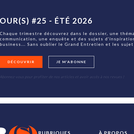
OUR(S) #25 - ÉTÉ 2026
Chaque trimestre découvrez dans le dossier, une théma
communication, une enquête et des sujets d'inspiratio
business... Sans oublier le Grand Entretien et les su
DÉCOUVRIR
JE M'ABONNE
Abonnez-vous pour profiter de nos articles et avoir accès à nos revues !
RUBRIQUES
À PROPOS