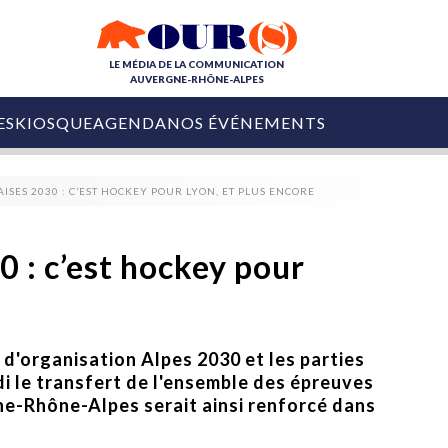
LE MÉDIA DE LA COMMUNICATION
AUVERGNE-RHÔNE-ALPES
ES
KIOSQUE
AGENDA
NOS ÉVÉNEMENTS
OURS DE LA COM
ISES 2030 : C’EST HOCKEY POUR LYON, ET PLUS ENCORE
COLLECTIVITÉS
OURS DE L'ÉVÉNEMENTIEL
PUBLIÉ LE
31 JUILLET 2026
De Courchevel à
0 : c’est hockey pour
Nice : Denis Zanon
OURS DU DIGITAL
est décédé
LES RENDEZ-VOUS MÉDIA
COLLECTIVITÉS
PUBLIÉ LE
31 JUILLET 2026
INFLUENCE IA
Ardèche
 d'organisation Alpes 2030 et les parties
29 JUILLET 2026
COLLECT
Tourisme lance
i le transfert de l'ensemble des épreuves
[Debrief] Loire Tour
Ardèche Trip
mise sur la déconnexion
ne-Rhône-Alpes serait ainsi renforcé dans
Planner
digital
Afin de pallier son déficit de no
COLLECTIVITÉS