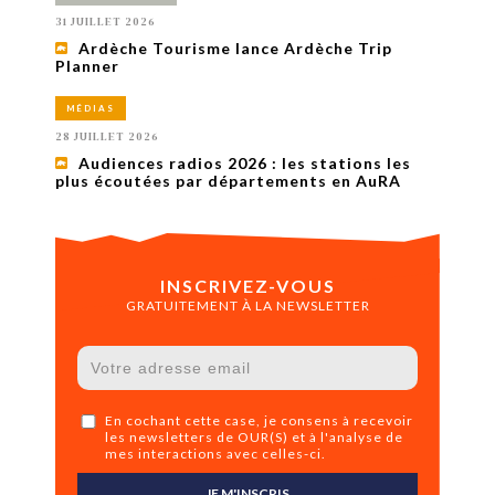
31 JUILLET 2026
Ardèche Tourisme lance Ardèche Trip
Planner
MÉDIAS
28 JUILLET 2026
Audiences radios 2026 : les stations les
plus écoutées par départements en AuRA
INSCRIVEZ-VOUS
GRATUITEMENT À LA NEWSLETTER
En cochant cette case, je consens à recevoir
les newsletters de OUR(S) et à l'analyse de
mes interactions avec celles-ci.
JE M'INSCRIS