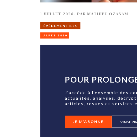
1 JUILLET 2026
-
PAR
MATHIEU OZANAM
ÉVÉNEMENTIELS
ALPES 2030
POUR PROLONGE
J'accède à l'ensemble des co
actualités, analyses, décryp
articles, revues et services e
JE M'ABONNE
S'INSCRI