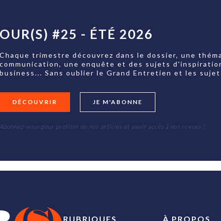
OUR(S) #25 - ÉTÉ 2026
Chaque trimestre découvrez dans le dossier, une théma
communication, une enquête et des sujets d'inspiratio
business... Sans oublier le Grand Entretien et les su
DÉCOUVRIR
JE M'ABONNE
Abonnez-vous pour profiter de nos articles et avoir accès à nos revues !
RUBRIQUES
À PROPOS