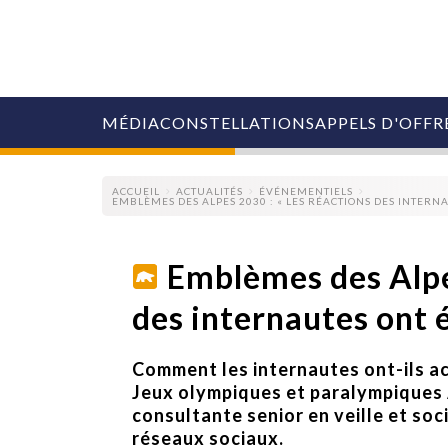
MÉDIA
CONSTELLATIONS
APPELS D'OFFR
ACCUEIL
ACTUALITÉS
ÉVÉNEMENTIELS
EMBLÈMES DES ALPES 2030 : « LES RÉACTIONS DES INTERNA
Emblèmes des Alpes
des internautes ont 
COLLECTIVITÉS
MARQUES
AGENCES
Comment les internautes ont-ils ac
RETAIL
MÉDIAS
Jeux olympiques et paralympiques 
MANAGEMENT
consultante senior en veille et soci
ÉVÉNEMENTIELS
réseaux sociaux.