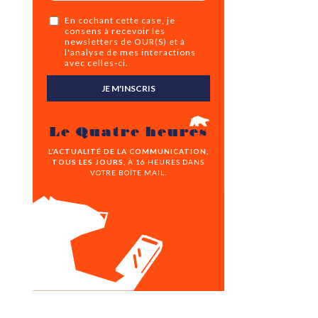
En cochant cette case, je
consens à recevoir les
newsletters de OUR(S) et à
l'analyse de mes interactions
avec celles-ci.
JE M'INSCRIS
Le Quatre heures
L’ACTUALITÉ DE LA COMMUNICATION,
TOUS LES JOURS,
À 16 HEURES DANS
VOTRE BOÎTE MAIL.