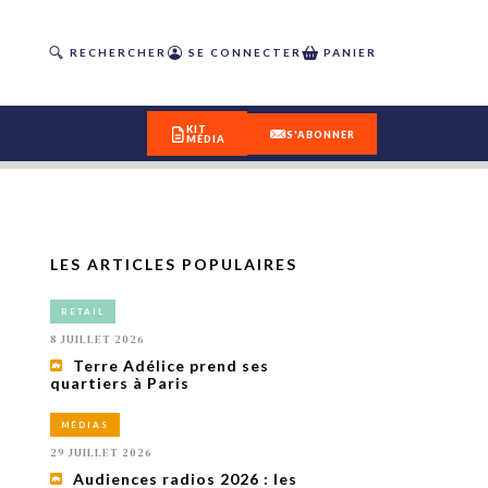
RECHERCHER
SE CONNECTER
PANIER
KIT
S'ABONNER
MÉDIA
LES ARTICLES POPULAIRES
DÉCOUVREZ
RETAIL
OUR(S) #25 - ÉTÉ 2026
8 JUILLET 2026
Terre Adélice prend ses
quartiers à Paris
IVITÉS
isme
MÉDIAS
 en
29 JUILLET 2026
toriété,
Audiences radios 2026 : les