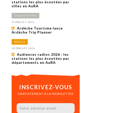
uxième
stations les plus écoutées par
utour de
villes en AuRA
 cinéma.
e
COLLECTIVITÉS
vient sur
ACHETER LE NUMÉRO
31 JUILLET 2026
M’ABONNER À OURSCOM PENDANT
Ardèche Tourisme lance
1 AN
Ardèche Trip Planner
MÉDIAS
28 JUILLET 2026
Audiences radios 2026 : les
stations les plus écoutées par
départements en AuRA
INSCRIVEZ-VOUS
GRATUITEMENT À LA NEWSLETTER