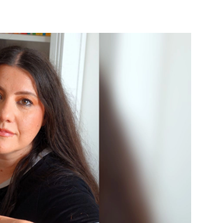
PUBLIÉ LE
30 JUILLET 2026
Loire Tourisme a lancé une de
Amandine Burret
saison autour de son concept a
rejoint Sainte-Foy-
la déconnexion, en digital et au
lès-Lyon
Alexandra Thizy, sa responsabl
marketing et communication, re
la campagne.