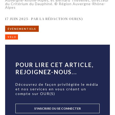
Auvergne-Rhône-Alpes, et Bernard Thévenet, directeur
du Critérium du Dauphiné. © Région Auvergne-Rhône-
Alpes
17 JUIN 2025
-
PAR
LA RÉDACTION OUR(S)
ÉVÉNEMENTIELS
VÉLO
POUR LIRE CET ARTICLE,
REJOIGNEZ-NOUS...
Découvrez de façon privilégiée le média
et nos services en vous créant un
compte sur OUR(S)
S'INSCRIRE OU SE CONNECTER