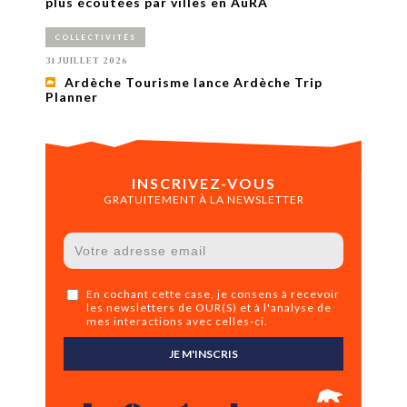
plus écoutées par villes en AuRA
COLLECTIVITÉS
31 JUILLET 2026
Ardèche Tourisme lance Ardèche Trip
Planner
INSCRIVEZ-VOUS
GRATUITEMENT À LA NEWSLETTER
En cochant cette case, je consens à recevoir
les newsletters de OUR(S) et à l'analyse de
mes interactions avec celles-ci.
JE M'INSCRIS