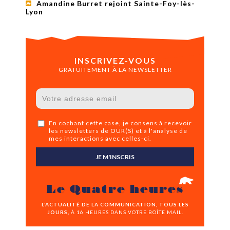
Amandine Burret rejoint Sainte-Foy-lès-
Lyon
INSCRIVEZ-VOUS
GRATUITEMENT À LA NEWSLETTER
En cochant cette case, je consens à recevoir
les newsletters de OUR(S) et à l'analyse de
mes interactions avec celles-ci.
JE M'INSCRIS
Le Quatre heures
L’ACTUALITÉ DE LA COMMUNICATION, TOUS LES
JOURS,
À 16 HEURES DANS VOTRE BOÎTE MAIL.