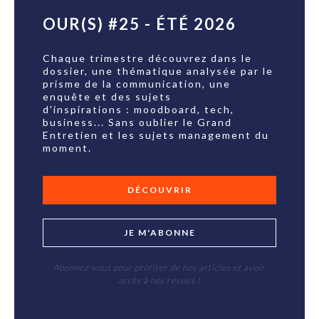
OUR(S) #25 - ÉTÉ 2026
Chaque trimestre découvrez dans le
dossier, une thématique analysée par le
prisme de la communication, une
enquête et des sujets
d'inspirations : moodboard, tech,
business... Sans oublier le Grand
Entretien et les sujets management du
moment.
DÉCOUVRIR
JE M'ABONNE
Abonnez-vous pour profiter de nos articles et avoir
accès à nos revues !