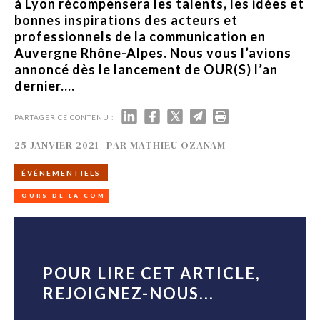
à Lyon récompensera les talents, les idées et
bonnes inspirations des acteurs et
professionnels de la communication en
Auvergne Rhône-Alpes. Nous vous l’avions
annoncé dès le lancement de OUR(S) l’an
dernier....
PARTAGER CE CONTENU :
25 JANVIER 2021
-
PAR
MATHIEU OZANAM
ÉVÉNEMENTIELS
OURS DE LA COM
POUR LIRE CET ARTICLE,
REJOIGNEZ-NOUS...