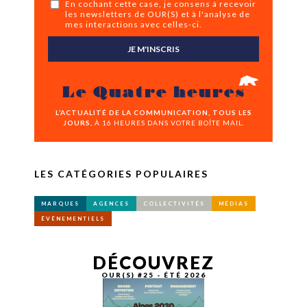
En cochant cette case, je consens à recevoir
les newsletters de OUR(S) et à l'analyse de
mes interactions avec celles-ci.
JE M'INSCRIS
Le Quatre heures
L’ACTUALITÉ DE LA COMMUNICATION, TOUS LES
JOURS,
À 16 HEURES DANS VOTRE BOÎTE MAIL.
LES CATÉGORIES POPULAIRES
MARQUES
AGENCES
COLLECTIVITÉS
MÉDIAS
ÉVÉNEMENTIELS
DÉCOUVREZ
OUR(S) #25 - ÉTÉ 2026