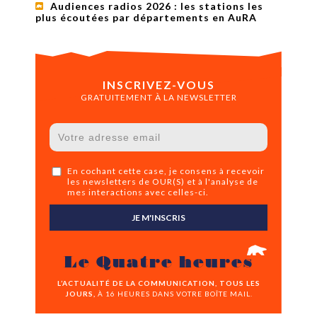
Audiences radios 2026 : les stations les
plus écoutées par départements en AuRA
INSCRIVEZ-VOUS
GRATUITEMENT À LA NEWSLETTER
En cochant cette case, je consens à recevoir
les newsletters de OUR(S) et à l'analyse de
mes interactions avec celles-ci.
JE M'INSCRIS
Le Quatre heures
L’ACTUALITÉ DE LA COMMUNICATION, TOUS LES
JOURS,
À 16 HEURES DANS VOTRE BOÎTE MAIL.