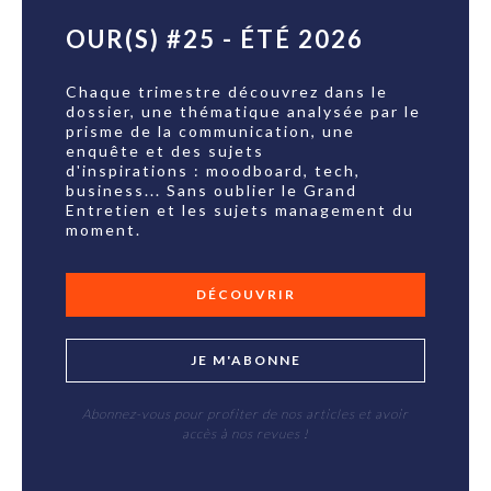
OUR(S) #25 - ÉTÉ 2026
Chaque trimestre découvrez dans le
dossier, une thématique analysée par le
prisme de la communication, une
enquête et des sujets
d'inspirations : moodboard, tech,
business... Sans oublier le Grand
Entretien et les sujets management du
moment.
DÉCOUVRIR
JE M'ABONNE
Abonnez-vous pour profiter de nos articles et avoir
accès à nos revues !