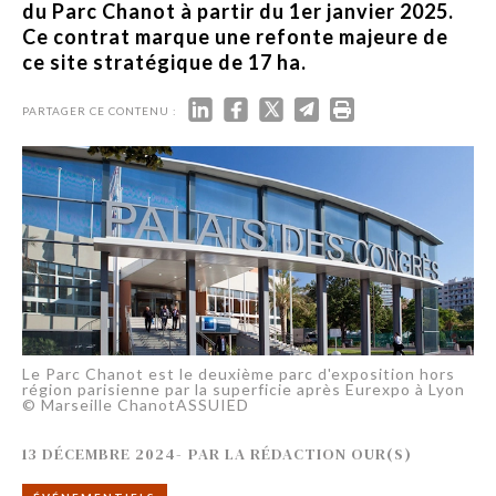
du Parc Chanot à partir du 1er janvier 2025.
Ce contrat marque une refonte majeure de
ce site stratégique de 17 ha.
PARTAGER CE CONTENU :
Le Parc Chanot est le deuxième parc d'exposition hors
région parisienne par la superficie après Eurexpo à Lyon
© Marseille ChanotASSUIED
13 DÉCEMBRE 2024
-
PAR
LA RÉDACTION OUR(S)