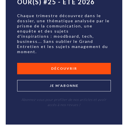
OUR(S) #25 - ÉTÉ 2026
Chaque trimestre découvrez dans le
dossier, une thématique analysée par le
prisme de la communication, une
enquête et des sujets
d'inspirations : moodboard, tech,
business... Sans oublier le Grand
Entretien et les sujets management du
moment.
DÉCOUVRIR
JE M'ABONNE
Abonnez-vous pour profiter de nos articles et avoir
accès à nos revues !