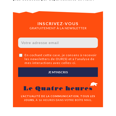
INSCRIVEZ-VOUS
GRATUITEMENT À LA NEWSLETTER
En cochant cette case, je consens à recevoir
les newsletters de OUR(S) et à l'analyse de
mes interactions avec celles-ci.
JE M'INSCRIS
Le Quatre heures
L’ACTUALITÉ DE LA COMMUNICATION, TOUS LES
JOURS,
À 16 HEURES DANS VOTRE BOÎTE MAIL.