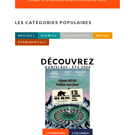
JOURS,
À 16 HEURES DANS VOTRE BOÎTE MAIL.
LES CATÉGORIES POPULAIRES
MARQUES
AGENCES
COLLECTIVITÉS
MÉDIAS
ÉVÉNEMENTIELS
DÉCOUVREZ
OUR(S) #25 - ÉTÉ 2026
COMMANDER
S’ABONNER