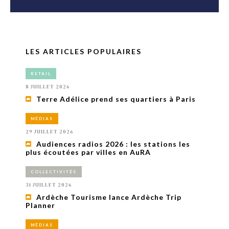
LES ARTICLES POPULAIRES
RETAIL
8 JUILLET 2026
Terre Adélice prend ses quartiers à Paris
MÉDIAS
29 JUILLET 2026
Audiences radios 2026 : les stations les
plus écoutées par villes en AuRA
COLLECTIVITÉS
31 JUILLET 2026
Ardèche Tourisme lance Ardèche Trip
Planner
MÉDIAS