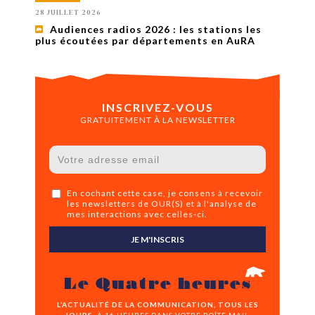
28 JUILLET 2026
Audiences radios 2026 : les stations les
plus écoutées par départements en AuRA
INSCRIVEZ-VOUS
GRATUITEMENT À LA NEWSLETTER
En cochant cette case, je consens à recevoir
les newsletters de OUR(S) et à l'analyse de
mes interactions avec celles-ci.
JE M'INSCRIS
Le Quatre heures
L’ACTUALITÉ DE LA COMMUNICATION, TOUS LES