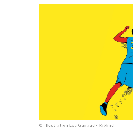
TECH
SERVICES
OPINIONS
LA REVUE
ARTICLE
PARTENAIRE
© Illustration Léa Guiraud - Kiblind