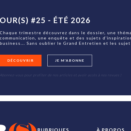
OUR(S) #25 - ÉTÉ 2026
Chaque trimestre découvrez dans le dossier, une théma
communication, une enquête et des sujets d'inspiratio
business... Sans oublier le Grand Entretien et les su
DÉCOUVRIR
JE M'ABONNE
Abonnez-vous pour profiter de nos articles et avoir accès à nos revues !
RUBRIQUES
À PROPOS