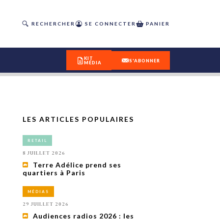
RECHERCHER
SE CONNECTER
PANIER
KIT
S'ABONNER
MÉDIA
LES ARTICLES POPULAIRES
DÉCOUVREZ
RETAIL
OUR(S) #25 - ÉTÉ 2026
8 JUILLET 2026
Terre Adélice prend ses
quartiers à Paris
IVITÉS
isme
MÉDIAS
 en
29 JUILLET 2026
toriété,
Audiences radios 2026 : les