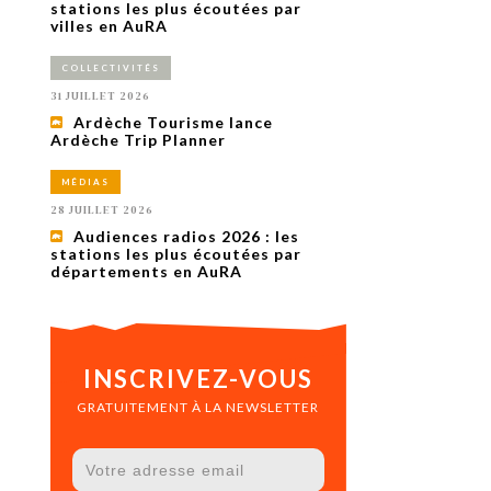
uxième
stations les plus écoutées par
utour de
villes en AuRA
 cinéma.
e
COLLECTIVITÉS
vient sur
ACHETER LE NUMÉRO
31 JUILLET 2026
M’ABONNER À OURSCOM PENDANT
Ardèche Tourisme lance
1 AN
Ardèche Trip Planner
MÉDIAS
28 JUILLET 2026
Audiences radios 2026 : les
stations les plus écoutées par
départements en AuRA
INSCRIVEZ-VOUS
GRATUITEMENT À LA NEWSLETTER