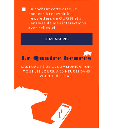
En cochant cette case, je
consens à recevoir les
newsletters de OUR(S) et à
l'analyse de mes interactions
avec celles-ci.
JE M'INSCRIS
Le Quatre heures
L’ACTUALITÉ DE LA COMMUNICATION,
TOUS LES JOURS,
À 16 HEURES DANS
VOTRE BOÎTE MAIL.