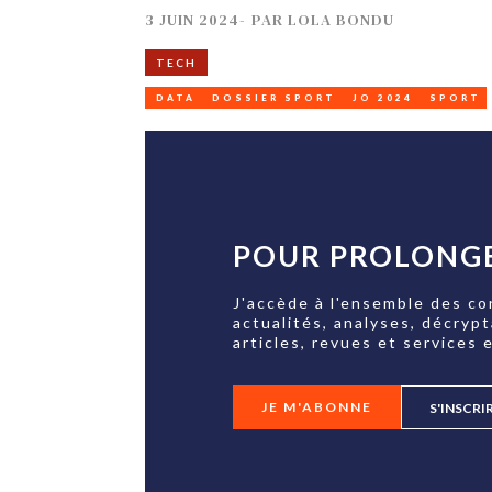
3 JUIN 2024
-
PAR
LOLA BONDU
TECH
DATA
DOSSIER SPORT
JO 2024
SPORT
POUR PROLONGE
J'accède à l'ensemble des co
actualités, analyses, décryp
articles, revues et services e
JE M'ABONNE
S'INSCRI