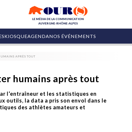
LE MÉDIA DE LA COMMUNICATION
AUVERGNE-RHÔNE-ALPES
ES
KIOSQUE
AGENDA
NOS ÉVÉNEMENTS
OURS DE LA COM
 HUMAINS APRÈS TOUT
COLLECTIVITÉS
OURS DE L'ÉVÉNEMENTIEL
PUBLIÉ LE
31 JUILLET 2026
De Courchevel à
ster humains après tout
Nice : Denis Zanon
OURS DU DIGITAL
est décédé
LES RENDEZ-VOUS MÉDIA
ar l’entraîneur et les statistiques en
COLLECTIVITÉS
PUBLIÉ LE
31 JUILLET 2026
 outils, la data a pris son envol dans le
INFLUENCE IA
Ardèche
29 JUILLET 2026
ratiques des athlètes amateurs et
COLLECT
Tourisme lance
[Debrief] Loire Tour
Ardèche Trip
mise sur la déconnexion
Planner
digital
Afin de pallier son déficit de no
COLLECTIVITÉS