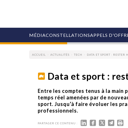
MÉDIA
CONSTELLATIONS
APPELS D'OFFR
ACCUEIL
ACTUALITÉS
TECH
DATA ET SPORT : RESTER
Data et sport : re
COLLECTIVITÉS
Entre les comptes tenus à la main p
MARQUES
temps réel amenées par de nouveaux
AGENCES
sport. Jusqu’à faire évoluer les p
RETAIL
professionnels.
MÉDIAS
MANAGEMENT
ÉVÉNEMENTIELS
PARTAGER CE CONTENU :