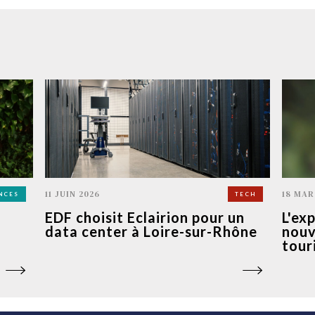
11 JUIN 2026
18 MAR
NCES
TECH
EDF choisit Eclairion pour un
L'ex
data center à Loire-sur-Rhône
nouv
tour