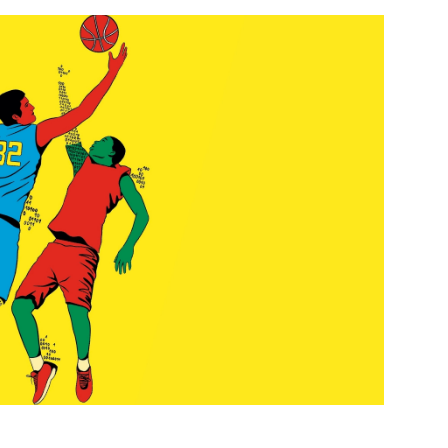
PUBLIÉ LE
30 JUILLET 2026
Loire Tourisme a lancé une de
Amandine Burret
saison autour de son concept a
rejoint Sainte-Foy-
la déconnexion, en digital et au
lès-Lyon
Alexandra Thizy, sa responsabl
marketing et communication, re
la campagne.