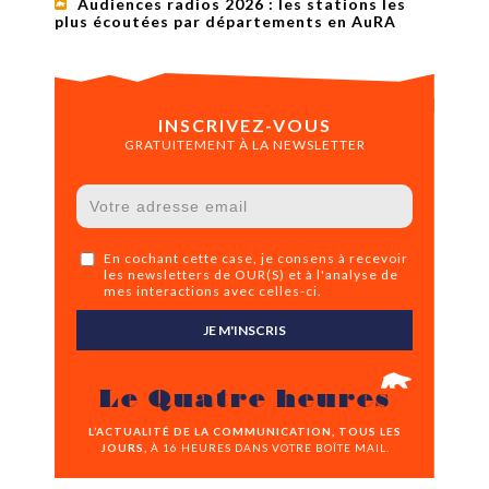
Audiences radios 2026 : les stations les
plus écoutées par départements en AuRA
INSCRIVEZ-VOUS
GRATUITEMENT À LA NEWSLETTER
En cochant cette case, je consens à recevoir
les newsletters de OUR(S) et à l'analyse de
mes interactions avec celles-ci.
JE M'INSCRIS
Le Quatre heures
L’ACTUALITÉ DE LA COMMUNICATION, TOUS LES
JOURS,
À 16 HEURES DANS VOTRE BOÎTE MAIL.