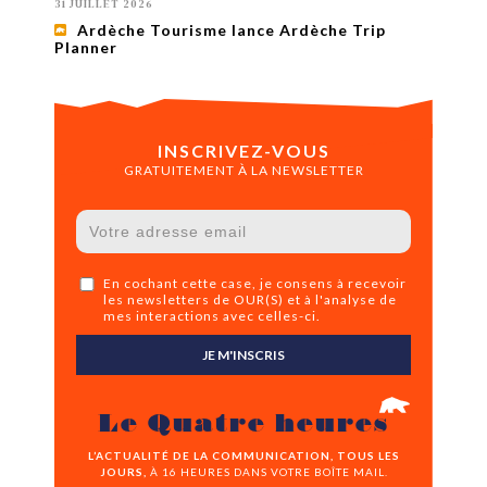
31 JUILLET 2026
Ardèche Tourisme lance Ardèche Trip
Planner
INSCRIVEZ-VOUS
GRATUITEMENT À LA NEWSLETTER
En cochant cette case, je consens à recevoir
les newsletters de OUR(S) et à l'analyse de
mes interactions avec celles-ci.
JE M'INSCRIS
Le Quatre heures
L’ACTUALITÉ DE LA COMMUNICATION, TOUS LES
JOURS,
À 16 HEURES DANS VOTRE BOÎTE MAIL.