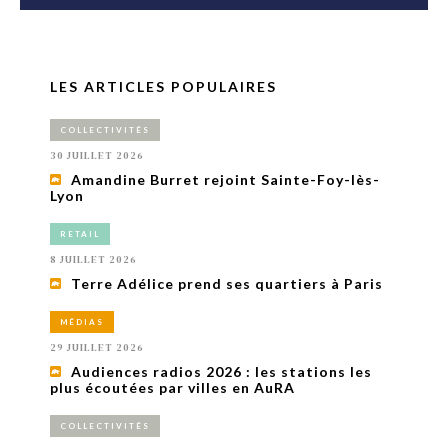
LES ARTICLES POPULAIRES
COLLECTIVITÉS
30 JUILLET 2026
Amandine Burret rejoint Sainte-Foy-lès-
Lyon
RETAIL
8 JUILLET 2026
Terre Adélice prend ses quartiers à Paris
MÉDIAS
29 JUILLET 2026
Audiences radios 2026 : les stations les
plus écoutées par villes en AuRA
COLLECTIVITÉS