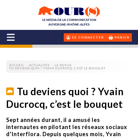
LE MÉDIA DE LA COMMUNICATION
AUVERGNE-RHÔNE-ALPES
SE CONNECTER
PANIER
ACCUEIL
ACTUALITÉS
LA REVUE
TU DEVIENS QUOI ? YVAIN DUCROCQ, C’EST LE BOUQUET
Tu deviens quoi ? Yvain
Ducrocq, c’est le bouquet
Sept années durant, il a amusé les
internautes en pilotant les réseaux sociaux
d'Interflora. Depuis quelques mois, Yvain