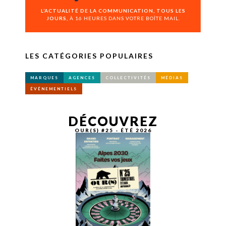
L’ACTUALITÉ DE LA COMMUNICATION, TOUS LES
JOURS,
À 16 HEURES DANS VOTRE BOÎTE MAIL.
LES CATÉGORIES POPULAIRES
MARQUES
AGENCES
COLLECTIVITÉS
MÉDIAS
ÉVÉNEMENTIELS
DÉCOUVREZ
OUR(S) #25 - ÉTÉ 2026