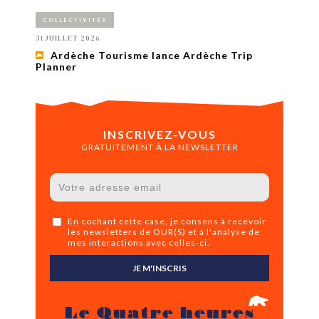
COLLECTIVITÉS
31 JUILLET 2026
Ardèche Tourisme lance Ardèche Trip
Planner
INSCRIVEZ-VOUS
GRATUITEMENT À LA NEWSLETTER
En cochant cette case, je consens à recevoir
les newsletters de OUR(S) et à l'analyse de
mes interactions avec celles-ci.
JE M'INSCRIS
Le Quatre heures