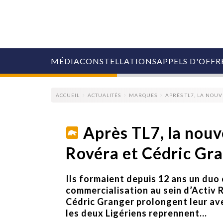
MÉDIA
CONSTELLATIONS
APPELS D'OFFR
ACCUEIL
ACTUALITÉS
MARQUES
APRÈS TL7, LA NOU
Après TL7, la nouv
Rovéra et Cédric Gr
COLLECTIVITÉS
MARQUES
AGENCES
Ils formaient depuis 12 ans un duo
RETAIL
commercialisation au sein d’Activ 
MÉDIAS
Cédric Granger prolongent leur ave
MANAGEMENT
les deux Ligériens reprennent...
ÉVÉNEMENTIELS