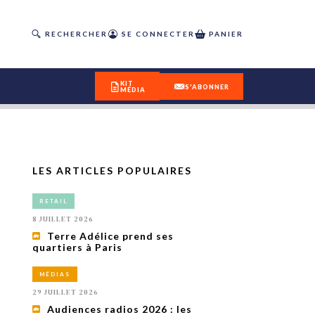
RECHERCHER
SE CONNECTER
PANIER
KIT
S'ABONNER
MÉDIA
LES ARTICLES POPULAIRES
DÉCOUVREZ
RETAIL
OUR(S) #25 - ÉTÉ 2026
8 JUILLET 2026
Terre Adélice prend ses
quartiers à Paris
IVITÉS
isme
MÉDIAS
 en
29 JUILLET 2026
toriété,
Audiences radios 2026 : les