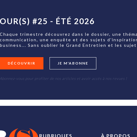
OUR(S) #25 - ÉTÉ 2026
Chaque trimestre découvrez dans le dossier, une théma
communication, une enquête et des sujets d'inspiratio
business... Sans oublier le Grand Entretien et les su
DÉCOUVRIR
JE M'ABONNE
Abonnez-vous pour profiter de nos articles et avoir accès à nos revues !
RUBRIQUES
À PROPOS