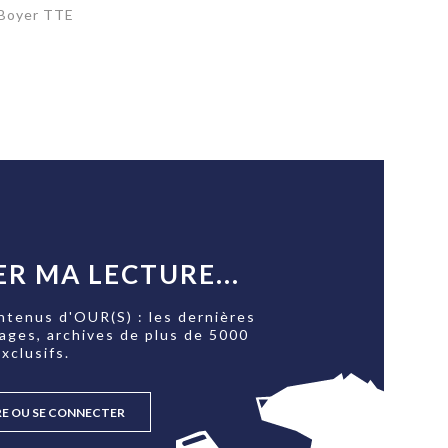
 Boyer TTE
R MA LECTURE...
ntenus d'OUR(S) : les dernières
tages, archives de plus de 5000
xclusifs.
RE OU SE CONNECTER