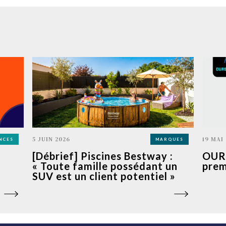
5 JUIN 2026
19 MAI
NCES
MARQUES
[Débrief] Piscines Bestway :
OURS
« Toute famille possédant un
prem
SUV est un client potentiel »