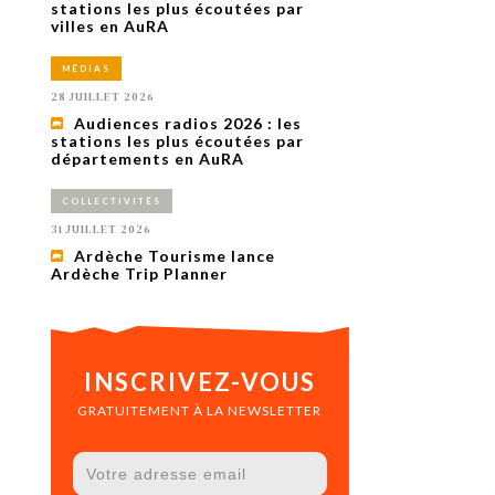
uxième
stations les plus écoutées par
utour de
villes en AuRA
 cinéma.
e
MÉDIAS
vient sur
ACHETER LE NUMÉRO
28 JUILLET 2026
M’ABONNER À OURSCOM PENDANT
Audiences radios 2026 : les
1 AN
stations les plus écoutées par
départements en AuRA
COLLECTIVITÉS
31 JUILLET 2026
Ardèche Tourisme lance
Ardèche Trip Planner
INSCRIVEZ-VOUS
GRATUITEMENT À LA NEWSLETTER