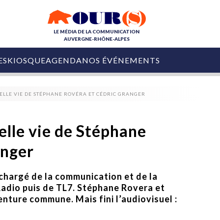
LE MÉDIA DE LA COMMUNICATION
AUVERGNE-RHÔNE-ALPES
ES
KIOSQUE
AGENDA
NOS ÉVÉNEMENTS
OURS DE LA COM
VELLE VIE DE STÉPHANE ROVÉRA ET CÉDRIC GRANGER
COLLECTIVITÉS
OURS DE L'ÉVÉNEMENTIEL
PUBLIÉ LE
31 JUILLET 2026
De Courchevel à
elle vie de Stéphane
Nice : Denis Zanon
OURS DU DIGITAL
est décédé
anger
LES RENDEZ-VOUS MÉDIA
COLLECTIVITÉS
PUBLIÉ LE
31 JUILLET 2026
INFLUENCE IA
Ardèche
 chargé de la communication et de la
29 JUILLET 2026
COLLECT
Tourisme lance
Radio puis de TL7. Stéphane Rovera et
[Debrief] Loire Tour
Ardèche Trip
mise sur la déconnexion
nture commune. Mais fini l’audiovisuel :
Planner
digital
Afin de pallier son déficit de no
COLLECTIVITÉS