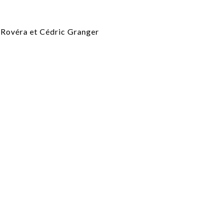
PUBLIÉ LE
30 JUILLET 2026
Loire Tourisme a lancé une de
Amandine Burret
saison autour de son concept a
rejoint Sainte-Foy-
la déconnexion, en digital et au
lès-Lyon
Alexandra Thizy, sa responsabl
marketing et communication, re
la campagne.