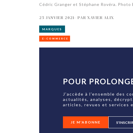
Cédric Granger et Stéphane Rovéra. Photo
25 JANVIER 2021
-
PAR
XAVIER ALIX
MARQUES
E-COMMERCE
POUR PROLONGE
J'accède à l'ensemble des co
actualités, analyses, décryp
articles, revues et services e
JE M'ABONNE
S'INSCRI