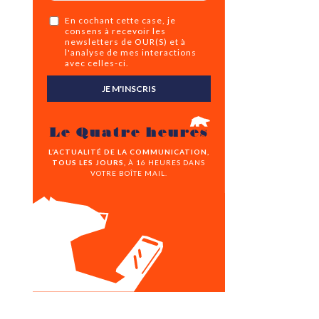
En cochant cette case, je
consens à recevoir les
newsletters de OUR(S) et à
l'analyse de mes interactions
avec celles-ci.
JE M'INSCRIS
Le Quatre heures
L’ACTUALITÉ DE LA COMMUNICATION,
TOUS LES JOURS,
À 16 HEURES DANS
VOTRE BOÎTE MAIL.