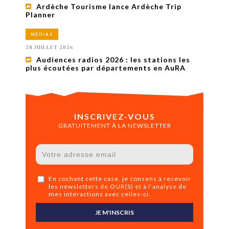
Ardèche Tourisme lance Ardèche Trip
Planner
MÉDIAS
28 JUILLET 2026
Audiences radios 2026 : les stations les
plus écoutées par départements en AuRA
INSCRIVEZ-VOUS
GRATUITEMENT À LA NEWSLETTER
En cochant cette case, je consens à recevoir
les newsletters de OUR(S) et à l'analyse de
mes interactions avec celles-ci.
JE M'INSCRIS