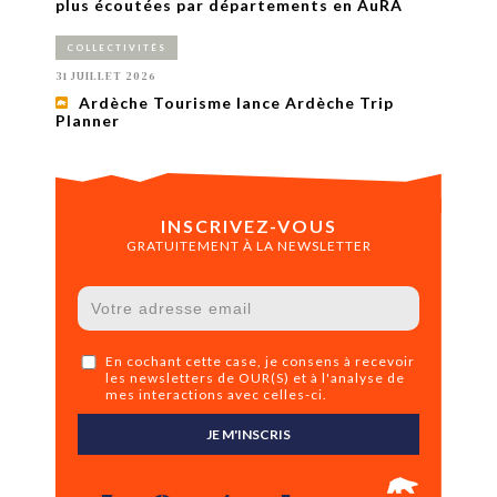
plus écoutées par départements en AuRA
COLLECTIVITÉS
31 JUILLET 2026
Ardèche Tourisme lance Ardèche Trip
Planner
INSCRIVEZ-VOUS
GRATUITEMENT À LA NEWSLETTER
En cochant cette case, je consens à recevoir
les newsletters de OUR(S) et à l'analyse de
mes interactions avec celles-ci.
JE M'INSCRIS