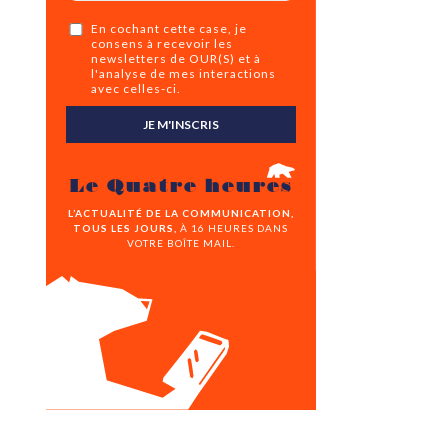
En cochant cette case, je
consens à recevoir les
newsletters de OUR(S) et à
l'analyse de mes interactions
avec celles-ci.
JE M'INSCRIS
Le Quatre heures
L’ACTUALITÉ DE LA COMMUNICATION,
TOUS LES JOURS,
À 16 HEURES DANS
VOTRE BOÎTE MAIL.