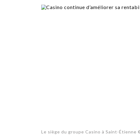
TECH
SERVICES
OPINIONS
LA REVUE
ARTICLE
PARTENAIRE
Le siège du groupe Casino à Saint-Étienne