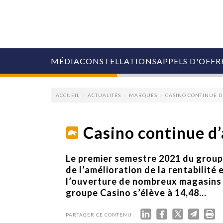
MÉDIA
CONSTELLATIONS
APPELS D'OFFR
ACCUEIL
ACTUALITÉS
MARQUES
CASINO CONTINUE D
Casino continue d’
COLLECTIVITÉS
Le premier semestre 2021 du group
MARQUES
de l’amélioration de la rentabilité
AGENCES
l’ouverture de nombreux magasins d
RETAIL
groupe Casino s’élève à 14,48...
MÉDIAS
MANAGEMENT
ÉVÉNEMENTIELS
PARTAGER CE CONTENU :