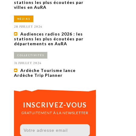
uxième
stations les plus écoutées par
utour de
villes en AuRA
 cinéma.
e
MÉDIAS
vient sur
ACHETER LE NUMÉRO
28 JUILLET 2026
M’ABONNER À OURSCOM PENDANT
Audiences radios 2026 : les
1 AN
stations les plus écoutées par
départements en AuRA
COLLECTIVITÉS
31 JUILLET 2026
Ardèche Tourisme lance
Ardèche Trip Planner
INSCRIVEZ-VOUS
GRATUITEMENT À LA NEWSLETTER