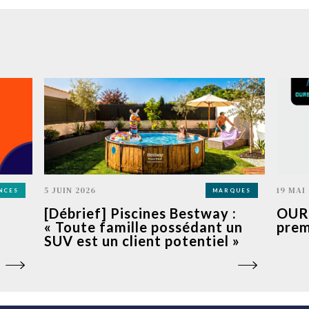
5 JUIN 2026
19 MAI
NCES
MARQUES
[Débrief] Piscines Bestway :
OURS
« Toute famille possédant un
prem
SUV est un client potentiel »