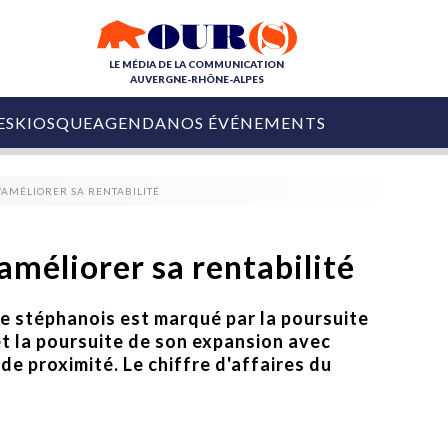
LE MÉDIA DE LA COMMUNICATION
AUVERGNE-RHÔNE-ALPES
ES
KIOSQUE
AGENDA
NOS ÉVÉNEMENTS
OURS DE LA COM
’AMÉLIORER SA RENTABILITÉ
COLLECTIVITÉS
OURS DE L'ÉVÉNEMENTIEL
PUBLIÉ LE
31 JUILLET 2026
De Courchevel à
améliorer sa rentabilité
Nice : Denis Zanon
OURS DU DIGITAL
est décédé
LES RENDEZ-VOUS MÉDIA
e stéphanois est marqué par la poursuite
COLLECTIVITÉS
PUBLIÉ LE
31 JUILLET 2026
 et la poursuite de son expansion avec
INFLUENCE IA
Ardèche
29 JUILLET 2026
e proximité. Le chiffre d'affaires du
COLLECT
Tourisme lance
[Debrief] Loire Tour
Ardèche Trip
mise sur la déconnexion
Planner
digital
Afin de pallier son déficit de no
COLLECTIVITÉS