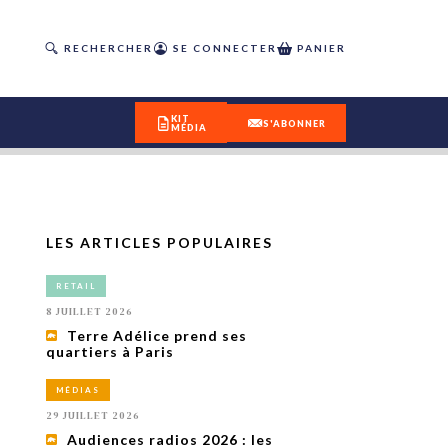
RECHERCHER
SE CONNECTER
PANIER
KIT
S'ABONNER
MÉDIA
LES ARTICLES POPULAIRES
DÉCOUVREZ
RETAIL
OUR(S) #25 - ÉTÉ 2026
8 JUILLET 2026
Terre Adélice prend ses
quartiers à Paris
IVITÉS
isme
MÉDIAS
 en
29 JUILLET 2026
toriété,
Audiences radios 2026 : les