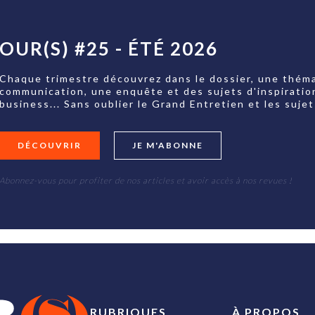
OUR(S) #25 - ÉTÉ 2026
Chaque trimestre découvrez dans le dossier, une théma
communication, une enquête et des sujets d'inspiratio
business... Sans oublier le Grand Entretien et les su
DÉCOUVRIR
JE M'ABONNE
Abonnez-vous pour profiter de nos articles et avoir accès à nos revues !
RUBRIQUES
À PROPOS