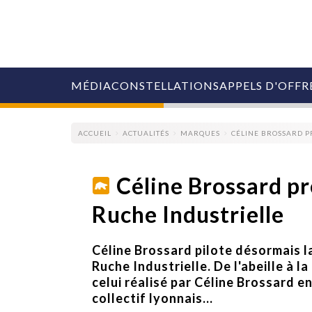
MÉDIA
CONSTELLATIONS
APPELS D'OFFR
ACCUEIL
ACTUALITÉS
MARQUES
CÉLINE BROSSARD P
Céline Brossard pr
Ruche Industrielle
COLLECTIVITÉS
MARQUES
AGENCES
Céline Brossard pilote désormais l
RETAIL
Ruche Industrielle. De l'abeille à l
MÉDIAS
celui réalisé par Céline Brossard e
MANAGEMENT
collectif lyonnais...
ÉVÉNEMENTIELS