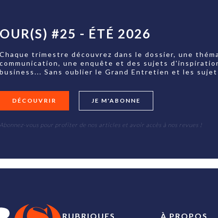
OUR(S) #25 - ÉTÉ 2026
Chaque trimestre découvrez dans le dossier, une théma
communication, une enquête et des sujets d'inspiratio
business... Sans oublier le Grand Entretien et les su
DÉCOUVRIR
JE M'ABONNE
Abonnez-vous pour profiter de nos articles et avoir accès à nos revues !
RUBRIQUES
À PROPOS