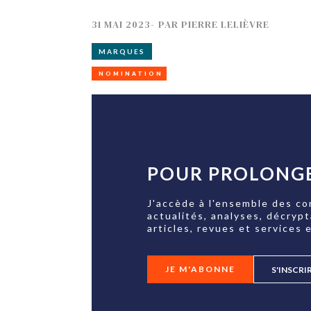
31 MAI 2023
-
PAR
PIERRE LELIÈVRE
MARQUES
NOMINATION
POUR PROLONGE
J'accède à l'ensemble des co
actualités, analyses, décryp
articles, revues et services e
JE M'ABONNE
S'INSCRI