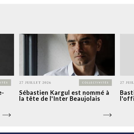
27 JUILLET 2026
27 JUI
ITÉS
COLLECTIVITÉS
e-
Sébastien Kargul est nommé à
Bast
la tête de l'Inter Beaujolais
l'of