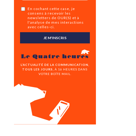
En cochant cette case, je
consens à recevoir les
newsletters de OUR(S) et à
l'analyse de mes interactions
avec celles-ci.
JE M'INSCRIS
Le Quatre heures
L’ACTUALITÉ DE LA COMMUNICATION,
TOUS LES JOURS,
À 16 HEURES DANS
VOTRE BOÎTE MAIL.