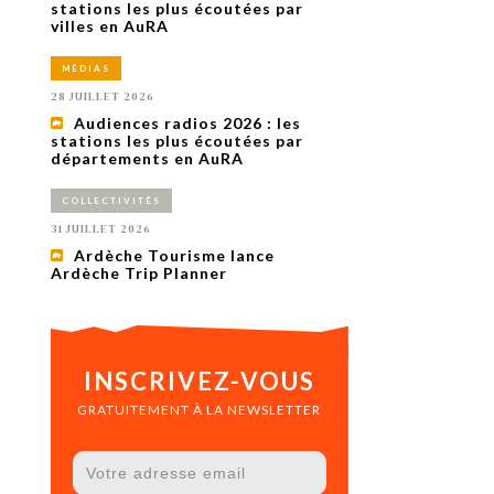
uxième
stations les plus écoutées par
utour de
villes en AuRA
 cinéma.
e
MÉDIAS
vient sur
ACHETER LE NUMÉRO
28 JUILLET 2026
M’ABONNER À OURSCOM PENDANT
Audiences radios 2026 : les
1 AN
stations les plus écoutées par
départements en AuRA
COLLECTIVITÉS
31 JUILLET 2026
Ardèche Tourisme lance
Ardèche Trip Planner
INSCRIVEZ-VOUS
GRATUITEMENT À LA NEWSLETTER