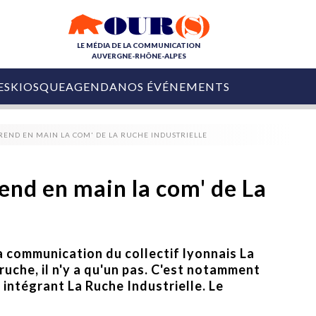
LE MÉDIA DE LA COMMUNICATION
AUVERGNE-RHÔNE-ALPES
ES
KIOSQUE
AGENDA
NOS ÉVÉNEMENTS
OURS DE LA COM
REND EN MAIN LA COM' DE LA RUCHE INDUSTRIELLE
COLLECTIVITÉS
OURS DE L'ÉVÉNEMENTIEL
PUBLIÉ LE
31 JUILLET 2026
De Courchevel à
end en main la com' de La
Nice : Denis Zanon
OURS DU DIGITAL
est décédé
LES RENDEZ-VOUS MÉDIA
COLLECTIVITÉS
PUBLIÉ LE
31 JUILLET 2026
INFLUENCE IA
Ardèche
a communication du collectif lyonnais La
29 JUILLET 2026
COLLECT
Tourisme lance
a ruche, il n'y a qu'un pas. C'est notamment
[Debrief] Loire Tour
Ardèche Trip
mise sur la déconnexion
n intégrant La Ruche Industrielle. Le
Planner
digital
Afin de pallier son déficit de no
COLLECTIVITÉS