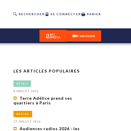
RECHERCHER
SE CONNECTER
PANIER
KIT
S'ABONNER
MÉDIA
LES ARTICLES POPULAIRES
DÉCOUVREZ
RETAIL
OUR(S) #25 - ÉTÉ 2026
8 JUILLET 2026
Terre Adélice prend ses
quartiers à Paris
IVITÉS
isme
MÉDIAS
 en
29 JUILLET 2026
toriété,
Audiences radios 2026 : les