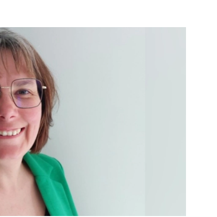
PUBLIÉ LE
30 JUILLET 2026
Loire Tourisme a lancé une de
Amandine Burret
saison autour de son concept a
rejoint Sainte-Foy-
la déconnexion, en digital et au
lès-Lyon
Alexandra Thizy, sa responsabl
marketing et communication, re
la campagne.