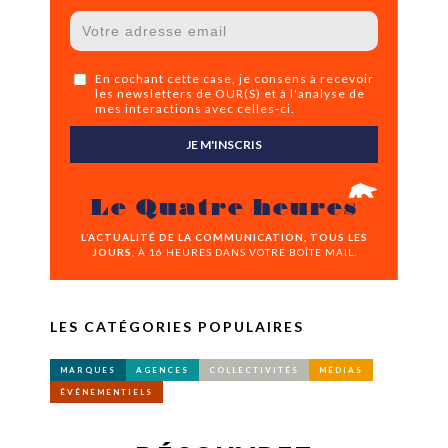
En cochant cette case, je consens à recevoir
les newsletters de OUR(S) et à l'analyse de
mes interactions avec celles-ci.
JE M'INSCRIS
Le Quatre heures
L’ACTUALITÉ DE LA COMMUNICATION, TOUS LES
JOURS,
À 16 HEURES DANS VOTRE BOÎTE MAIL.
LES CATÉGORIES POPULAIRES
MARQUES
AGENCES
COLLECTIVITÉS
MÉDIAS
ÉVÉNEMENTIELS