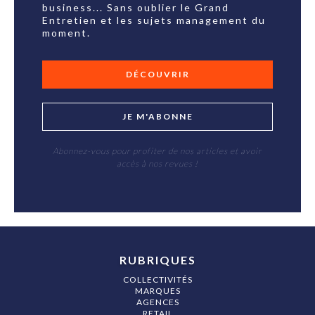
business... Sans oublier le Grand
Entretien et les sujets management du
moment.
DÉCOUVRIR
JE M'ABONNE
Abonnez-vous pour profiter de nos articles et avoir
accès à nos revues !
RUBRIQUES
COLLECTIVITÉS
MARQUES
AGENCES
RETAIL