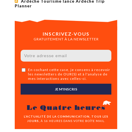
Ardèche Tourisme lance Ardèche Trip
Planner
INSCRIVEZ-VOUS
GRATUITEMENT À LA NEWSLETTER
En cochant cette case, je consens à recevoir
les newsletters de OUR(S) et à l'analyse de
mes interactions avec celles-ci.
JE M'INSCRIS
Le Quatre heures
L’ACTUALITÉ DE LA COMMUNICATION, TOUS LES
JOURS,
À 16 HEURES DANS VOTRE BOÎTE MAIL.