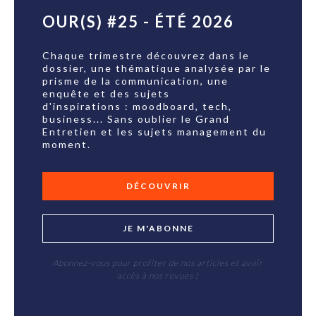
OUR(S) #25 - ÉTÉ 2026
Chaque trimestre découvrez dans le
dossier, une thématique analysée par le
prisme de la communication, une
enquête et des sujets
d'inspirations : moodboard, tech,
business... Sans oublier le Grand
Entretien et les sujets management du
moment.
DÉCOUVRIR
JE M'ABONNE
Abonnez-vous pour profiter de nos articles et avoir
accès à nos revues !