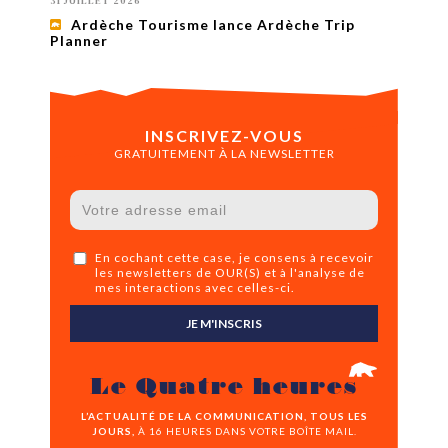
31 JUILLET 2026
Ardèche Tourisme lance Ardèche Trip
Planner
INSCRIVEZ-VOUS
GRATUITEMENT À LA NEWSLETTER
En cochant cette case, je consens à recevoir
les newsletters de OUR(S) et à l'analyse de
mes interactions avec celles-ci.
JE M'INSCRIS
Le Quatre heures
L’ACTUALITÉ DE LA COMMUNICATION, TOUS LES
JOURS,
À 16 HEURES DANS VOTRE BOÎTE MAIL.