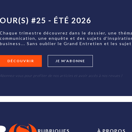
OUR(S) #25 - ÉTÉ 2026
Chaque trimestre découvrez dans le dossier, une théma
communication, une enquête et des sujets d'inspiratio
business... Sans oublier le Grand Entretien et les su
DÉCOUVRIR
JE M'ABONNE
Abonnez-vous pour profiter de nos articles et avoir accès à nos revues !
RUBRIQUES
À PROPOS