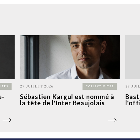
27 JUILLET 2026
27 JUI
ITÉS
COLLECTIVITÉS
e-
Sébastien Kargul est nommé à
Bast
la tête de l'Inter Beaujolais
l'of