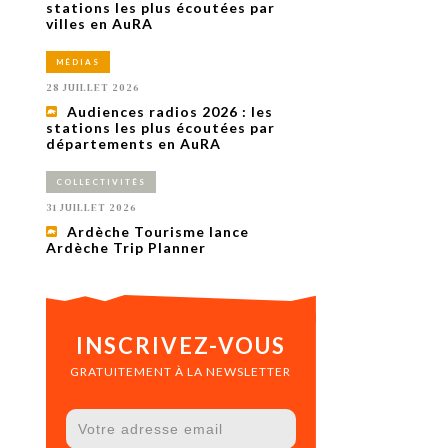
uxième
stations les plus écoutées par
utour de
villes en AuRA
 cinéma.
e
MÉDIAS
vient sur
ACHETER LE NUMÉRO
28 JUILLET 2026
M’ABONNER À OURSCOM PENDANT
Audiences radios 2026 : les
1 AN
stations les plus écoutées par
départements en AuRA
COLLECTIVITÉS
31 JUILLET 2026
Ardèche Tourisme lance
Ardèche Trip Planner
INSCRIVEZ-VOUS
GRATUITEMENT À LA NEWSLETTER