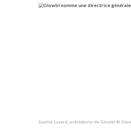
TECH
SERVICES
OPINIONS
LA REVUE
ARTICLE
PARTENAIRE
Sophie Lazard, présidente de Glowbl © Glo