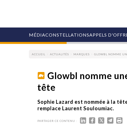
MÉDIA
CONSTELLATIONS
APPELS D'OFFR
ACCUEIL
ACTUALITÉS
MARQUES
GLOWBL NOMME UNE 
Glowbl nomme une 
tête
COLLECTIVITÉS
MARQUES
AGENCES
Sophie Lazard est nommée à la tête
RETAIL
remplace Laurent Souloumiac.
MÉDIAS
MANAGEMENT
PARTAGER CE CONTENU :
ÉVÉNEMENTIELS