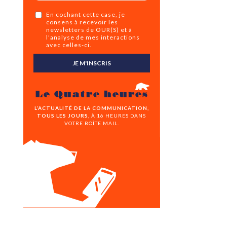
En cochant cette case, je
consens à recevoir les
newsletters de OUR(S) et à
l'analyse de mes interactions
avec celles-ci.
JE M'INSCRIS
Le Quatre heures
L’ACTUALITÉ DE LA COMMUNICATION,
TOUS LES JOURS,
À 16 HEURES DANS
VOTRE BOÎTE MAIL.