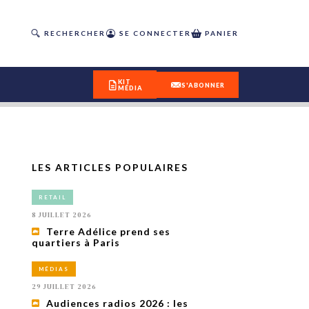
RECHERCHER
SE CONNECTER
PANIER
KIT
S'ABONNER
MÉDIA
LES ARTICLES POPULAIRES
DÉCOUVREZ
RETAIL
OUR(S) #25 - ÉTÉ 2026
8 JUILLET 2026
Terre Adélice prend ses
quartiers à Paris
IVITÉS
isme
MÉDIAS
 en
29 JUILLET 2026
toriété,
Audiences radios 2026 : les