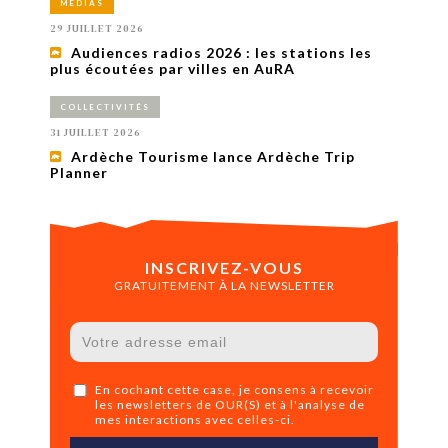
MÉDIAS
29 JUILLET 2026
Audiences radios 2026 : les stations les
plus écoutées par villes en AuRA
COLLECTIVITÉS
31 JUILLET 2026
Ardèche Tourisme lance Ardèche Trip
Planner
INSCRIVEZ-VOUS
GRATUITEMENT À LA NEWSLETTER
En cochant cette case, je consens à recevoir
les newsletters de OUR(S) et à l'analyse de
mes interactions avec celles-ci.