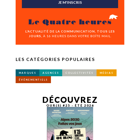
JE M'INSCRIS
Le Quatre heures
L’ACTUALITÉ DE LA COMMUNICATION, TOUS LES
JOURS,
À 16 HEURES DANS VOTRE BOÎTE MAIL.
LES CATÉGORIES POPULAIRES
MARQUES
AGENCES
COLLECTIVITÉS
MÉDIAS
ÉVÉNEMENTIELS
DÉCOUVREZ
OUR(S) #25 - ÉTÉ 2026