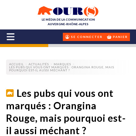
LE MÉDIA DE LA COMMUNICATION
AUVERGNE-RHÔNE-ALPES
SE CONNECTER
PANIER
ACCUEIL
ACTUALITÉS
MARQUES
LES PUBS QUI VOUS ONT MARQUÉS : ORANGINA ROUGE, MAIS
POURQUOI EST-IL AUSSI MÉCHANT ?
Les pubs qui vous ont
marqués : Orangina
Rouge, mais pourquoi est-
il aussi méchant ?