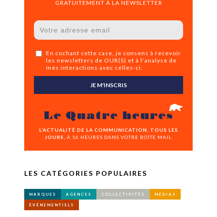
GRATUITEMENT À LA NEWSLETTER
En cochant cette case, je consens à recevoir
les newsletters de OUR(S) et à l'analyse de
mes interactions avec celles-ci.
JE M'INSCRIS
Le Quatre heures
L’ACTUALITÉ DE LA COMMUNICATION, TOUS LES
JOURS,
À 16 HEURES DANS VOTRE BOÎTE MAIL.
LES CATÉGORIES POPULAIRES
MARQUES
AGENCES
COLLECTIVITÉS
MÉDIAS
ÉVÉNEMENTIELS