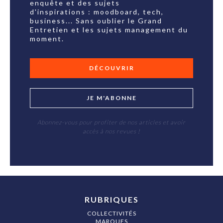
enquête et des sujets
d'inspirations : moodboard, tech,
business... Sans oublier le Grand
Entretien et les sujets management du
moment.
DÉCOUVRIR
JE M'ABONNE
Abonnez-vous pour profiter de nos articles et avoir
accès à nos revues !
RUBRIQUES
COLLECTIVITÉS
MARQUES