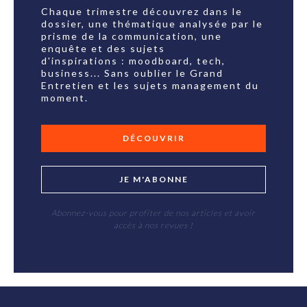
Chaque trimestre découvrez dans le
dossier, une thématique analysée par le
prisme de la communication, une
enquête et des sujets
d'inspirations : moodboard, tech,
business... Sans oublier le Grand
Entretien et les sujets management du
moment.
DÉCOUVRIR
JE M'ABONNE
Abonnez-vous pour profiter de nos articles et avoir
accès à nos revues !