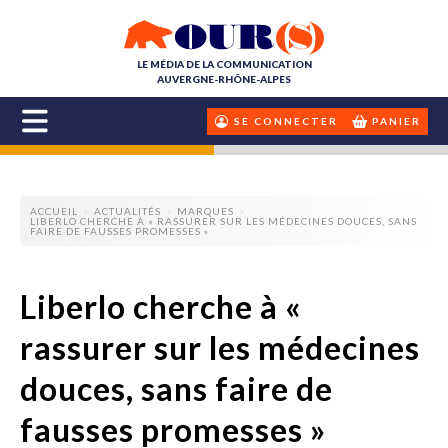
LE MÉDIA DE LA COMMUNICATION
AUVERGNE-RHÔNE-ALPES
SE CONNECTER
PANIER
ACCUEIL
ACTUALITÉS
MARQUES
LIBERLO CHERCHE À « RASSURER SUR LES MÉDECINES DOUCES, SANS
FAIRE DE FAUSSES PROMESSES »
Liberlo cherche à «
rassurer sur les médecines
douces, sans faire de
fausses promesses »