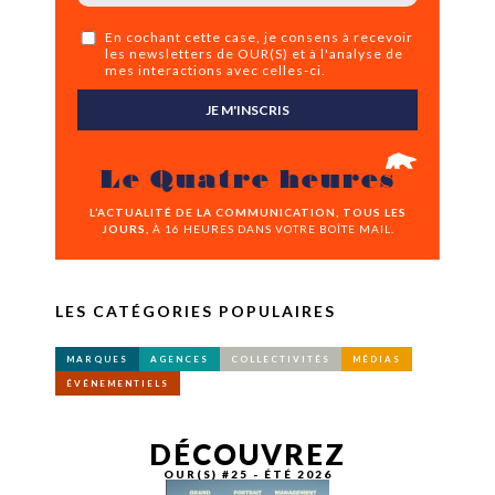
En cochant cette case, je consens à recevoir
les newsletters de OUR(S) et à l'analyse de
mes interactions avec celles-ci.
JE M'INSCRIS
Le Quatre heures
L’ACTUALITÉ DE LA COMMUNICATION, TOUS LES
JOURS,
À 16 HEURES DANS VOTRE BOÎTE MAIL.
LES CATÉGORIES POPULAIRES
MARQUES
AGENCES
COLLECTIVITÉS
MÉDIAS
ÉVÉNEMENTIELS
DÉCOUVREZ
OUR(S) #25 - ÉTÉ 2026