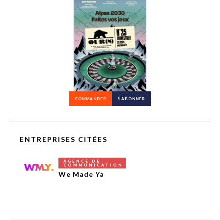
COMMANDER
S’ABONNER
ENTREPRISES CITÉES
AGENCE DE
COMMUNICATION
We Made Ya