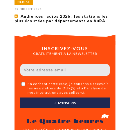
MÉDIAS
28 JUILLET 2026
Audiences radios 2026 : les stations les
plus écoutées par départements en AuRA
INSCRIVEZ-VOUS
GRATUITEMENT À LA NEWSLETTER
En cochant cette case, je consens à recevoir
les newsletters de OUR(S) et à l'analyse de
mes interactions avec celles-ci.
JE M'INSCRIS
Le Quatre heures
L’ACTUALITÉ DE LA COMMUNICATION, TOUS LES