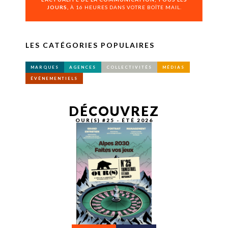
JOURS,
À 16 HEURES DANS VOTRE BOÎTE MAIL.
LES CATÉGORIES POPULAIRES
MARQUES
AGENCES
COLLECTIVITÉS
MÉDIAS
ÉVÉNEMENTIELS
DÉCOUVREZ
OUR(S) #25 - ÉTÉ 2026