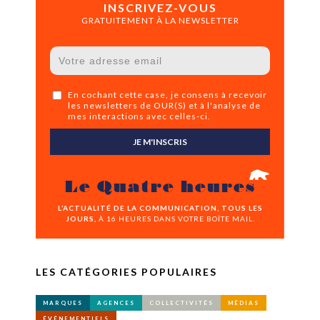
INSCRIVEZ-VOUS
GRATUITEMENT À LA NEWSLETTER
En cochant cette case, je consens à recevoir
les newsletters de OUR(S) et à l'analyse de
mes interactions avec celles-ci.
JE M'INSCRIS
Le Quatre heures
L’ACTUALITÉ DE LA COMMUNICATION, TOUS LES
JOURS,
À 16 HEURES DANS VOTRE BOÎTE MAIL.
LES CATÉGORIES POPULAIRES
MARQUES
AGENCES
COLLECTIVITÉS
MÉDIAS
ÉVÉNEMENTIELS