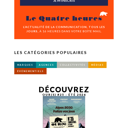
JE M'INSCRIS
Le Quatre heures
L’ACTUALITÉ DE LA COMMUNICATION, TOUS LES
JOURS,
À 16 HEURES DANS VOTRE BOÎTE MAIL.
LES CATÉGORIES POPULAIRES
MARQUES
AGENCES
COLLECTIVITÉS
MÉDIAS
ÉVÉNEMENTIELS
DÉCOUVREZ
OUR(S) #25 - ÉTÉ 2026