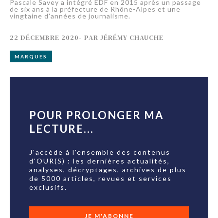
Pascale Savey a intégré EDF en 2015 après un passage
de six ans à la préfecture de Rhône-Alpes et une
vingtaine d'années de journalisme.
22 DÉCEMBRE 2020
-
PAR
JÉRÉMY CHAUCHE
MARQUES
POUR PROLONGER MA
LECTURE...
J'accède à l'ensemble des contenus
d'OUR(S) : les dernières actualités,
analyses, décryptages, archives de plus
de 5000 articles, revues et services
exclusifs.
JE M'ABONNE