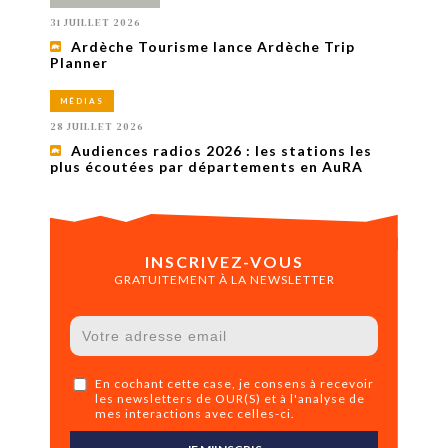
31 JUILLET 2026
Ardèche Tourisme lance Ardèche Trip
Planner
MÉDIAS
28 JUILLET 2026
Audiences radios 2026 : les stations les
plus écoutées par départements en AuRA
INSCRIVEZ-VOUS
GRATUITEMENT À LA NEWSLETTER
En cochant cette case, je consens à recevoir
les newsletters de OUR(S) et à l'analyse de
mes interactions avec celles-ci.