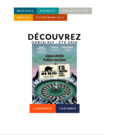
MARQUES
AGENCES
COLLECTIVITÉS
MÉDIAS
ÉVÉNEMENTIELS
DÉCOUVREZ
OUR(S) #25 - ÉTÉ 2026
COMMANDER
S’ABONNER