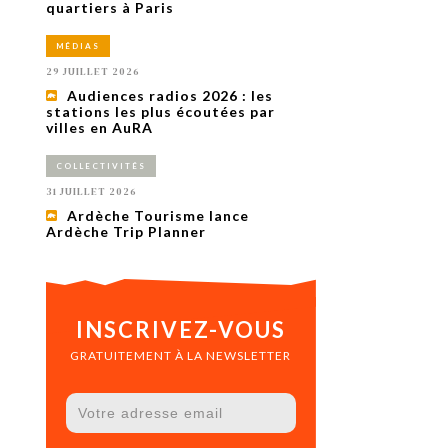
uxième
quartiers à Paris
utour de
 cinéma.
MÉDIAS
e
vient sur
29 JUILLET 2026
ACHETER LE NUMÉRO
Audiences radios 2026 : les
M’ABONNER À OURSCOM PENDANT
stations les plus écoutées par
1 AN
villes en AuRA
COLLECTIVITÉS
31 JUILLET 2026
Ardèche Tourisme lance
Ardèche Trip Planner
INSCRIVEZ-VOUS
GRATUITEMENT À LA NEWSLETTER