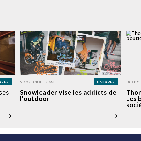
9 OCTOBRE 2023
18 FÉV
QUES
MARQUES
ses
Snowleader vise les addicts de
Thom
l'outdoor
Les 
soci