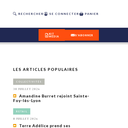
RECHERCHER
SE CONNECTER
PANIER
KIT
S'ABONNER
MÉDIA
LES ARTICLES POPULAIRES
DÉCOUVREZ
COLLECTIVITÉS
OUR(S) #25 - ÉTÉ 2026
30 JUILLET 2026
Amandine Burret rejoint Sainte-
Foy-lès-Lyon
IVITÉS
isme
RETAIL
 en
8 JUILLET 2026
toriété,
Terre Adélice prend ses