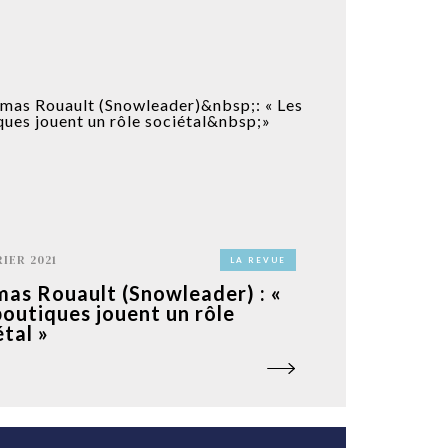
RIER 2021
LA REVUE
as Rouault (Snowleader) : «
boutiques jouent un rôle
étal »