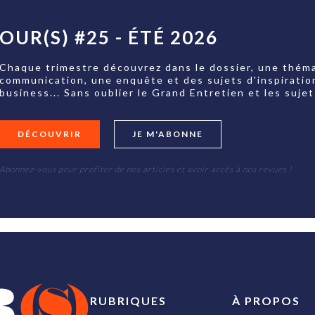
OUR(S) #25 - ÉTÉ 2026
Chaque trimestre découvrez dans le dossier, une théma
communication, une enquête et des sujets d'inspiratio
business... Sans oublier le Grand Entretien et les su
DÉCOUVRIR
JE M'ABONNE
Abonnez-vous pour profiter de nos articles et avoir accès à nos revues !
RUBRIQUES
À PROPOS