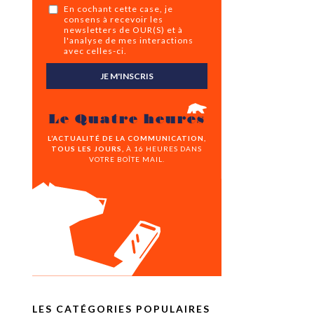
En cochant cette case, je
consens à recevoir les
newsletters de OUR(S) et à
l'analyse de mes interactions
avec celles-ci.
JE M'INSCRIS
Le Quatre heures
L’ACTUALITÉ DE LA COMMUNICATION,
TOUS LES JOURS,
À 16 HEURES DANS
VOTRE BOÎTE MAIL.
LES CATÉGORIES POPULAIRES