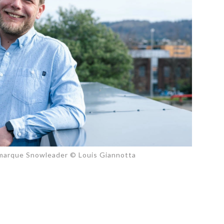
PUBLIÉ LE
30 JUILLET 2026
Loire Tourisme a lancé une de
Amandine Burret
saison autour de son concept a
rejoint Sainte-Foy-
la déconnexion, en digital et au
lès-Lyon
Alexandra Thizy, sa responsabl
marketing et communication, re
la campagne.
 marque Snowleader © Louis Giannotta