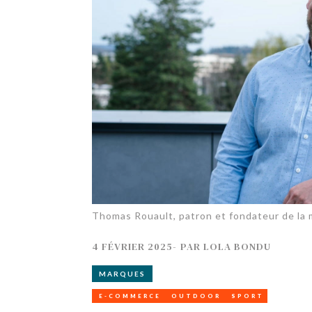
TECH
SERVICES
OPINIONS
LA REVUE
ARTICLE
PARTENAIRE
Thomas Rouault, patron et fondateur de la
4 FÉVRIER 2025
-
PAR
LOLA BONDU
MARQUES
E-COMMERCE
OUTDOOR
SPORT